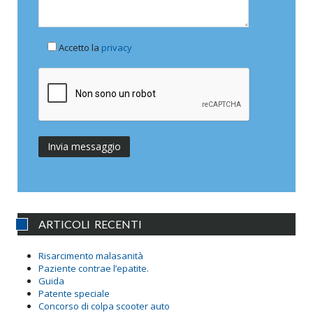
Accetto la
privacy
ARTICOLI RECENTI
Risarcimento malasanità
Paziente contrae l’epatite.
Guida
Patente speciale
Concorso di colpa scooter auto