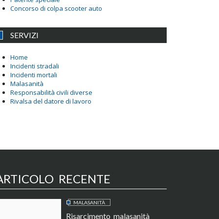
Concorso di colpa scooter auto
SERVIZI
Home
Incidenti stradali
Incidenti mortali
Malasanità
Responsabilità civili diverse
Rivalsa del datore di lavoro
ARTICOLO RECENTE
MALASANITÀ
Risarcimento malasanità