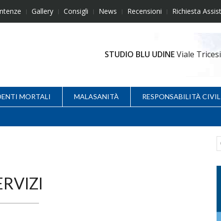
ntenze
Gallery
Consigli
News
Recensioni
Richiesta Assis
STUDIO BLU UDINE
Viale Trice
DENTI MORTALI
MALASANITÀ
RESPONSABILITÀ CIVIL
ERVIZI