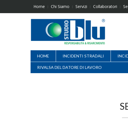
Skip
Home
Chi Siamo
Servizi
Collaboratori
Se
to
content
HOME
INCIDENTI STRADALI
INCI
RIVALSA DEL DATORE DI LAVORO
S