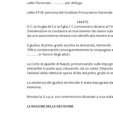
udito l’Avvocato ………….. per delega;
udito il P.M: persona del Sostituto Procuratore Generale
I FATTI
D C, la moglie M S e la figlia C C convennero dinanzi al T
chiedendone la condanna al risarcimento dei danni subiti a 
da una autocisterna rimasta non identificata mentre era 
Il giudice di primo grado accolse la domanda, ritenendo l
70% e condannando conseguentemente la compagnia ass
………… in favore degli attori.
La Corte di appello di Napoli, pronunciando sulle impugna
entrambe in parte qua, riducendo, da un canto, l’importo ri
familiari della vittima le spese di lite del primo grado i
La sentenza del giudice territoriale è stata impugnata dai
memoria.
Resiste la G s.p.a. con controricorso illustrato a sua vo
LE RAGIONI DELLA DECISIONE