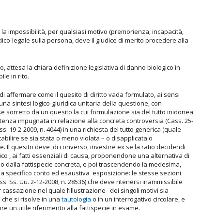
 la impossibilità, per qualsiasi motivo (premorienza, incapacità,
o-legale sulla persona, deve il giudice di merito procedere alla
o, attesa la chiara definizione legislativa di danno biologico in
le in rito.
di affermare come il quesito di diritto vada formulato, ai sensi
ire una sintesi logico-giuridica unitaria della questione, con
e sorretto da un quesito la cui formulazione sia del tutto inidonea
 sentenza impugnata in relazione alla concreta controversia (Cass. 25-
ss. 19-2-2009, n. 4044) in una richiesta del tutto generica (quale
i stabilire se sia stata o meno violata – o disapplicata o
. Il quesito deve ,di converso, investire ex se la ratio decidendi
co , ai fatti essenziali di causa, proponendone una alternativa di
 dalla fattispecie concreta, e poi trascendendo la medesima,
dia specifico conto ed esaustiva esposizione: le stesse sezioni
s. Ss. Uu. 2-12-2008, n. 28536) che deve ritenersi inammissibile
per cassazione nel quale l’illustrazione dei singoli motivi sia
 che si risolve in una
tautologia
o in un interrogativo circolare, e
e un utile riferimento alla fattispecie in esame.