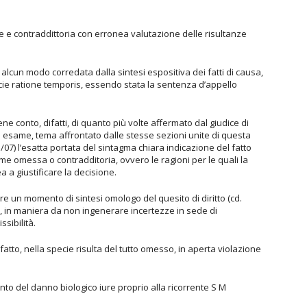
te e contraddittoria con erronea valutazione delle risultanze
 alcun modo corredata dalla sintesi espositiva dei fatti di causa,
pecie ratione temporis, essendo stata la sentenza d’appello
e conto, difatti, di quanto più volte affermato dal giudice di
ivo esame, tema affrontato dalle stesse sezioni unite di questa
/07) l’esatta portata del sintagma chiara indicazione del fatto
me omessa o contradditoria, ovvero le ragioni per le quali la
 a giustificare la decisione.
re un momento di sintesi omologo del quesito di diritto (cd.
ti, in maniera da non ingenerare incertezze in sede di
sibilità.
fatto, nella specie risulta del tutto omesso, in aperta violazione
to del danno biologico iure proprio alla ricorrente S M