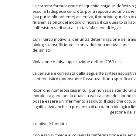
La corretta formulazione del quesito esige, in definitiva (
esso la fattispecie concreta, poi la rapporti ad uno sche
(sia pur implicitamente) assertiva, il principio giuridico d
l’inammissibilità del motivo di ricorso il cui quesito si r
sull’esistenza di una astratta violazione di legge.
Con il terzo motivo, si denuncia determinazione della mi
biologico. Insufficiente e co
dei sinistri
Violazione e falsa applicazione dell’art. 2059 c. c..
La censura è corredata dalla seguente sintesi espositiva (
contenutistico (nonostante l’assenza di una specifica ev
Ricorrono numerosi casi in cui, pur non sussistendo un s
morale, ragione per la quale la valutazione del danno m
possa essere un riferimento assoluto. Il caso che occupa 
significativo anche in presenza di un dann
gestione dei sinist
Il motivo è fondato.
Con esso si chiede al collegio la riaffermazione e la enunc