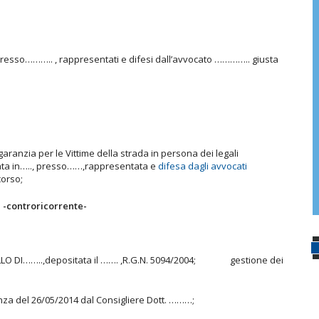
 presso……….. , rappresentati e difesi dall’avvocato ………….. giusta
garanzia per le Vittime della strada in persona dei legali
iata in….., presso……,rappresentata e
difesa dagli avvocati
orso;
ente-
LLO DI……..,depositata il ……. ,R.G.N. 5094/2004; gestione dei
enza del 26/05/2014 dal Consigliere Dott. ………;