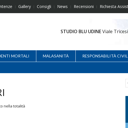
ntenze
Gallery
Consigli
News
Recensioni
Richiesta Assis
STUDIO BLU UDINE
Viale Trice
DENTI MORTALI
MALASANITÀ
RESPONSABILITÀ CIVIL
I
o nella totalità