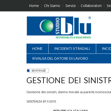
Skip
Home
Chi Siamo
Servizi
Collaboratori
Se
to
content
HOME
INCIDENTI STRADALI
INCI
RIVALSA DEL DATORE DI LAVORO
SENTENZE
GESTIONE DEI SINISTR
Gestione dei sinistri, danno morale ai parenti riconosciut
SENTENZA 811/2015
REPUBBLICA ITALIANA