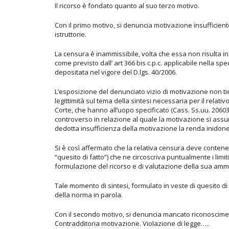
Il ricorso è fondato quanto al suo terzo motivo.
Con il primo motivo, si denuncia motivazione insufficien
istruttorie.
La censura è inammissibile, volta che essa non risulta in
come previsto dall’ art 366 bis c.p.c. applicabile nella s
depositata nel vigore del D.lgs. 40/2006.
L’esposizione del denunciato vizio di motivazione non tien
legittimità sul tema della sintesi necessaria per il relat
Corte, che hanno all’uopo specificato (Cass. Ss.uu. 20603
controverso in relazione al quale la motivazione si assu
dedotta insufficienza della motivazione la renda inidonea
Si è così affermato che la relativa censura deve contene
“quesito di fatto”) che ne circoscriva puntualmente i limi
formulazione del ricorso e di valutazione della sua ammis
Tale momento di sintesi, formulato in veste di quesito di 
della norma in parola.
Con il secondo motivo, si denuncia mancato riconoscimen
Contradditoria motivazione. Violazione di legge…..