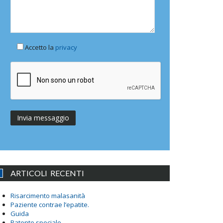
Accetto la
privacy
ARTICOLI RECENTI
Risarcimento malasanità
Paziente contrae l’epatite.
Guida
Patente speciale