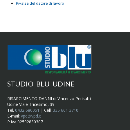
Rivalsa del datore di lavoro
STUDIO BLU UDINE
RISARCIMENTO DANNI di Vincenzo Perisutti
Udine Viale Tricesimo, 39
Tel.
0432 680051
| Cell.
335 661 3710
E-mail:
vpd@vpd.it
P.Iva 02592830307