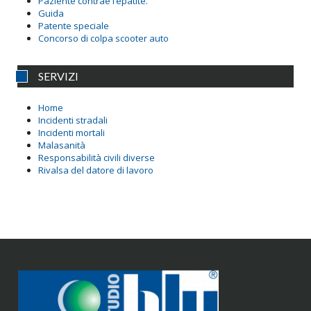
Paziente contrae l’epatite.
Guida
Patente speciale
Concorso di colpa scooter auto
SERVIZI
Home
Incidenti stradali
Incidenti mortali
Malasanità
Responsabilità civili diverse
Rivalsa del datore di lavoro