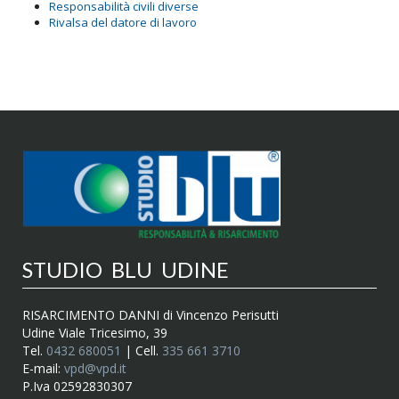
Responsabilità civili diverse
Rivalsa del datore di lavoro
STUDIO BLU UDINE
RISARCIMENTO DANNI di Vincenzo Perisutti
Udine Viale Tricesimo, 39
Tel.
0432 680051
| Cell.
335 661 3710
E-mail:
vpd@vpd.it
P.Iva 02592830307