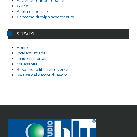
Paziente contrae l’epatite.
Guida
Patente speciale
Concorso di colpa scooter auto
SERVIZI
Home
Incidenti stradali
Incidenti mortali
Malasanità
Responsabilità civili diverse
Rivalsa del datore di lavoro