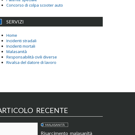
Concorso di colpa scooter auto
SERVIZI
Home
Incidenti stradali
Incidenti mortali
Malasanità
Responsabilità civili diverse
Rivalsa del datore di lavoro
ARTICOLO RECENTE
MALASANITÀ
Risarcimento malasanità