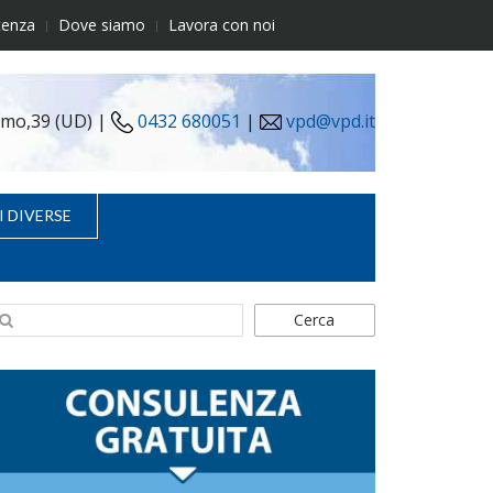
tenza
Dove siamo
Lavora con noi
simo,39 (UD) |
0432 680051
|
vpd@vpd.it
I DIVERSE
Cerca