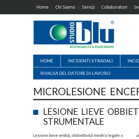
Skip
Home
Chi Siamo
Servizi
Collaboratori
Se
to
content
HOME
INCIDENTI STRADALI
INCI
RIVALSA DEL DATORE DI LAVORO
MICROLESIONE ENCE
LESIONE LIEVE OBBIE
STRUMENTALE
Lesione lieve entità, obbiettività medico legale o ac