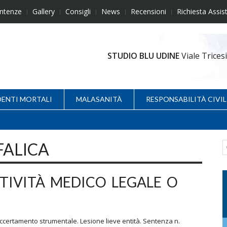
ntenze
Gallery
Consigli
News
Recensioni
Richiesta Assis
STUDIO BLU UDINE
Viale Trice
DENTI MORTALI
MALASANITÀ
RESPONSABILITÀ CIVIL
FALICA
TTIVITÀ MEDICO LEGALE O
certamento strumentale. Lesione lieve entità. Sentenza n.