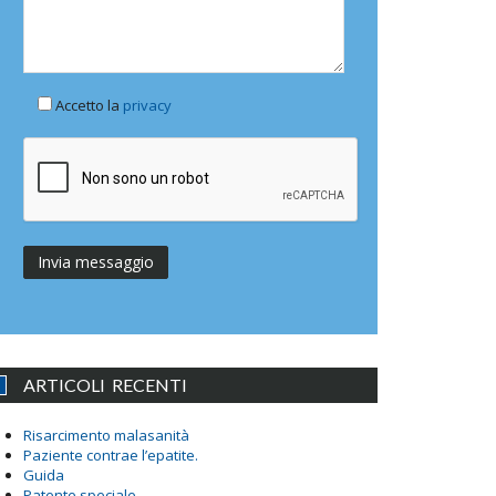
Accetto la
privacy
ARTICOLI RECENTI
Risarcimento malasanità
Paziente contrae l’epatite.
Guida
Patente speciale