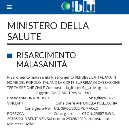
Skip
to
content
MINISTERO DELLA
SALUTE
RISARCIMENTO
MALASANITÀ
Risarcimento malasanità Risarcimento REPUBBLICA ITALIANA IN
NOME DEL POPOLO ITALIANO LA CORTE SUPREMA DI CASSAZIONE
TERZA SEZIONE CIVILE Composta dagli Ill.mi Sigg.ri Magistrati
Oggetto GIACOMO TRAVAGLINO
Presidente LINA RUBINO Consigliere ENZO
VINCENTI Consigliere ANTONELLA PELLECCHIA
Consigliere-Rel. Ud. 08/06/2022 PU PAOLO
PORECCA Consigliere CRON. 25887 R.G.N.
29326/2019 SENTENZA Sul ricorso 29326/2019 proposta da:
Ministero Della S …