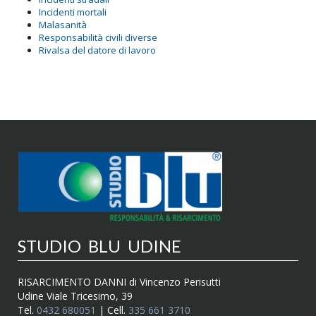
Incidenti mortali
Malasanità
Responsabilità civili diverse
Rivalsa del datore di lavoro
STUDIO BLU UDINE
RISARCIMENTO DANNI di Vincenzo Perisutti
Udine Viale Tricesimo, 39
Tel.
0432 680051
| Cell.
335 661 3710