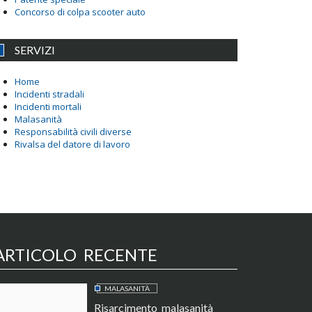
Concorso di colpa scooter auto
SERVIZI
Home
Incidenti stradali
Incidenti mortali
Malasanità
Responsabilità civili diverse
Rivalsa del datore di lavoro
ARTICOLO RECENTE
MALASANITÀ
Risarcimento malasanità