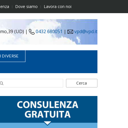
tenza
Dove siamo
Lavora con noi
simo,39 (UD) |
0432 680051
|
vpd@vpd.it
I DIVERSE
Cerca