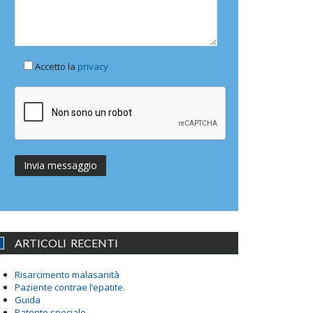
Accetto la
privacy
ARTICOLI RECENTI
Risarcimento malasanità
Paziente contrae l’epatite.
Guida
Patente speciale