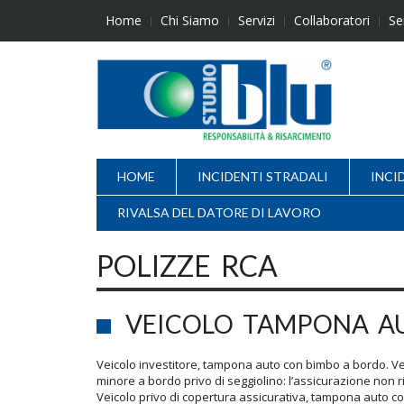
Skip
Home
Chi Siamo
Servizi
Collaboratori
Se
to
content
HOME
INCIDENTI STRADALI
INCI
RIVALSA DEL DATORE DI LAVORO
POLIZZE RCA
VEICOLO TAMPONA A
Veicolo investitore, tampona auto con bimbo a bordo. Ve
minore a bordo privo di seggiolino: l’assicurazione no
Veicolo privo di copertura assicurativa, tampona auto c