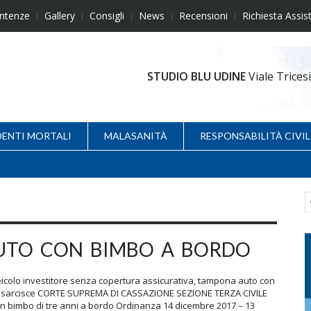
ntenze
Gallery
Consigli
News
Recensioni
Richiesta Assis
STUDIO BLU UDINE
Viale Trice
DENTI MORTALI
MALASANITÀ
RESPONSABILITÀ CIVIL
UTO CON BIMBO A BORDO
icolo investitore senza copertura assicurativa, tampona auto con
n risarcisce CORTE SUPREMA DI CASSAZIONE SEZIONE TERZA CIVILE
on bimbo di tre anni a bordo Ordinanza 14 dicembre 2017 – 13