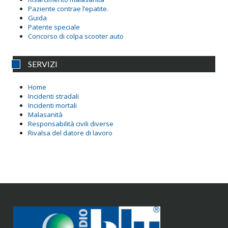
Paziente contrae l’epatite.
Guida
Patente speciale
Concorso di colpa scooter auto
SERVIZI
Home
Incidenti stradali
Incidenti mortali
Malasanità
Responsabilità civili diverse
Rivalsa del datore di lavoro