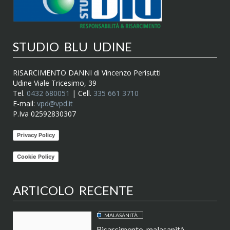
STUDIO BLU UDINE
RISARCIMENTO DANNI di Vincenzo Perisutti
Udine Viale Tricesimo, 39
Tel.
0432 680051
| Cell.
335 661 3710
E-mail:
vpd@vpd.it
P.Iva 02592830307
Privacy Policy
Cookie Policy
ARTICOLO RECENTE
MALASANITÀ
Risarcimento malasanità