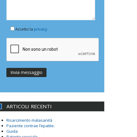
Accetto la
privacy
ARTICOLI RECENTI
Risarcimento malasanità
Paziente contrae l’epatite.
Guida
Patente speciale