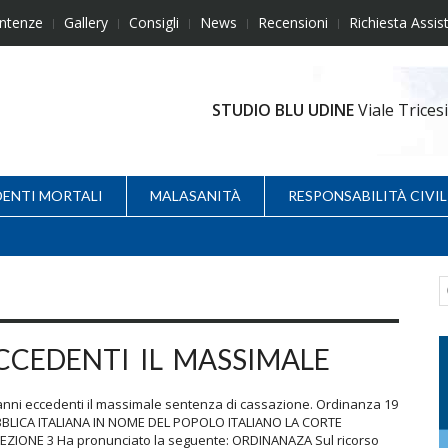
ntenze
Gallery
Consigli
News
Recensioni
Richiesta Assis
STUDIO BLU UDINE
Viale Trice
DENTI MORTALI
MALASANITÀ
RESPONSABILITÀ CIVIL
CCEDENTI IL MASSIMALE
nni eccedenti il massimale sentenza di cassazione. Ordinanza 19
PUBBLICA ITALIANA IN NOME DEL POPOLO ITALIANO LA CORTE
IONE 3 Ha pronunciato la seguente: ORDINANAZA Sul ricorso