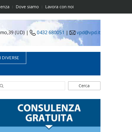
tenza
Dove siamo
Lavora con noi
simo,39 (UD) |
0432 680051
|
vpd@vpd.it
I DIVERSE
Cerca