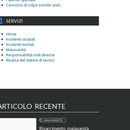
Concorso di colpa scooter auto
SERVIZI
Home
Incidenti stradali
Incidenti mortali
Malasanità
Responsabilità civili diverse
Rivalsa del datore di lavoro
ARTICOLO RECENTE
MALASANITÀ
Risarcimento malasanità