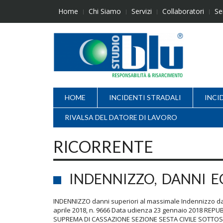
Skip
Home
Chi Siamo
Servizi
Collaboratori
Se
to
content
HOME
INCIDENTI STRADALI
INCI
RIVALSA DEL DATORE DI LAVORO
RICORRENTE
INDENNIZZO, DANNI E
INDENNIZZO danni superiori al massimale Indennizzo da
aprile 2018, n. 9666 Data udienza 23 gennaio 2018 RE
SUPREMA DI CASSAZIONE SEZIONE SESTA CIVILE SOTTOSEZ