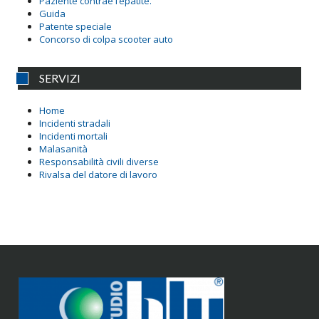
Paziente contrae l’epatite.
Guida
Patente speciale
Concorso di colpa scooter auto
SERVIZI
Home
Incidenti stradali
Incidenti mortali
Malasanità
Responsabilità civili diverse
Rivalsa del datore di lavoro