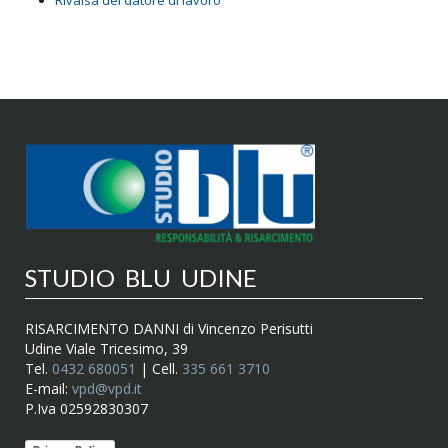
STUDIO BLU UDINE
RISARCIMENTO DANNI di Vincenzo Perisutti
Udine Viale Tricesimo, 39
Tel.
0432 680051
| Cell.
335 661 3710
E-mail:
vpd@vpd.it
P.Iva 02592830307