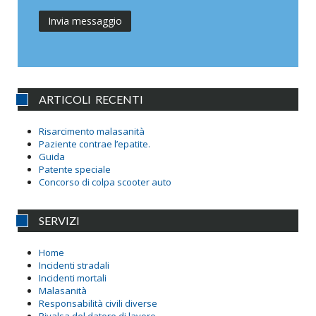
ARTICOLI RECENTI
Risarcimento malasanità
Paziente contrae l’epatite.
Guida
Patente speciale
Concorso di colpa scooter auto
SERVIZI
Home
Incidenti stradali
Incidenti mortali
Malasanità
Responsabilità civili diverse
Rivalsa del datore di lavoro