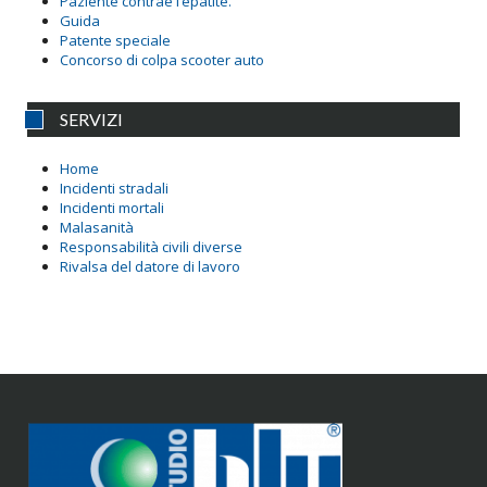
Paziente contrae l’epatite.
Guida
Patente speciale
Concorso di colpa scooter auto
SERVIZI
Home
Incidenti stradali
Incidenti mortali
Malasanità
Responsabilità civili diverse
Rivalsa del datore di lavoro