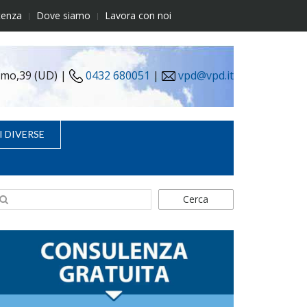
tenza
Dove siamo
Lavora con noi
simo,39 (UD) |
0432 680051
|
vpd@vpd.it
I DIVERSE
Cerca