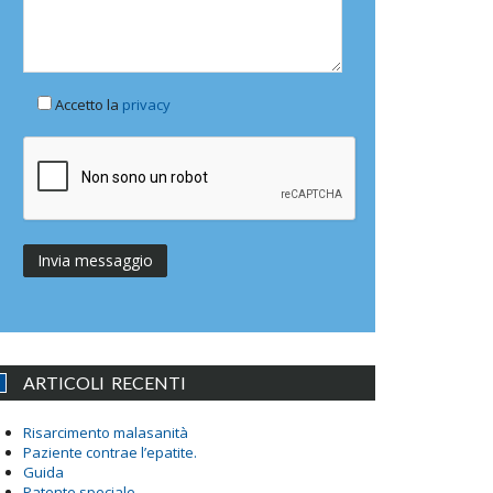
Accetto la
privacy
ARTICOLI RECENTI
Risarcimento malasanità
Paziente contrae l’epatite.
Guida
Patente speciale