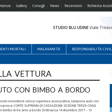
ntenze
Gallery
Consigli
News
Recensioni
Richiesta Assis
STUDIO BLU UDINE
Viale Trice
DENTI MORTALI
MALASANITÀ
RESPONSABILITÀ CIVIL
LA VETTURA
UTO CON BIMBO A BORDO
icolo investitore senza copertura assicurativa, tampona auto con
n risarcisce CORTE SUPREMA DI CASSAZIONE SEZIONE TERZA CIVILE
on bimbo di tre anni a bordo Ordinanza 14 dicembre 2017 – 13