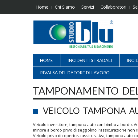
Skip
Home
Chi Siamo
Servizi
Collaboratori
Se
to
content
HOME
INCIDENTI STRADALI
INCI
RIVALSA DEL DATORE DI LAVORO
TAMPONAMENTO DEL
VEICOLO TAMPONA A
Veicolo investitore, tampona auto con bimbo a bordo. Ve
minore a bordo privo di seggiolino: l’assicurazione no
Veicolo privo di copertura assicurativa, tampona auto c