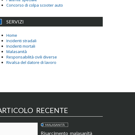
Concorso di colpa scooter auto
SERVIZI
Home
Incidenti stradali
Incidenti mortali
Malasanità
Responsabilità civili diverse
Rivalsa del datore di lavoro
ARTICOLO RECENTE
MALASANITÀ
Risarcimento malasanità