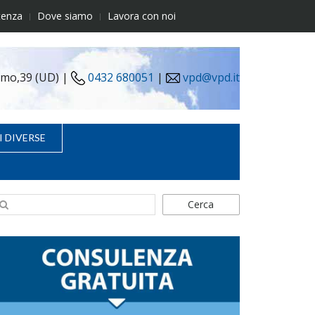
tenza
Dove siamo
Lavora con noi
simo,39 (UD) |
0432 680051
|
vpd@vpd.it
I DIVERSE
Cerca