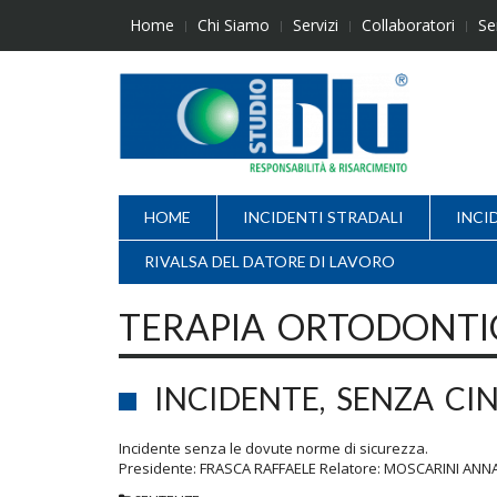
Skip
Home
Chi Siamo
Servizi
Collaboratori
Se
to
content
HOME
INCIDENTI STRADALI
INCI
RIVALSA DEL DATORE DI LAVORO
TERAPIA ORTODONTI
INCIDENTE, SENZA CI
Incidente senza le dovute norme di sicure
Presidente: FRASCA RAFFAELE Relatore: MOSCARINI ANN