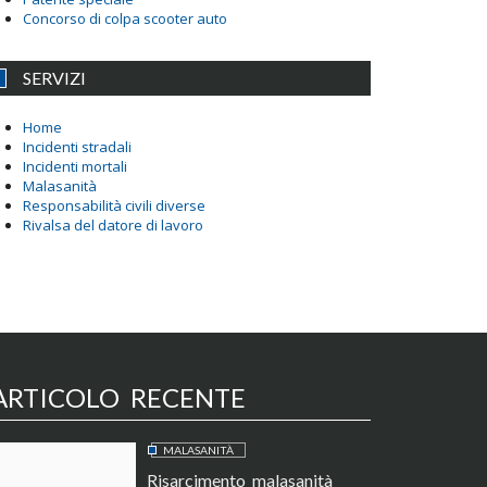
Concorso di colpa scooter auto
SERVIZI
Home
Incidenti stradali
Incidenti mortali
Malasanità
Responsabilità civili diverse
Rivalsa del datore di lavoro
ARTICOLO RECENTE
MALASANITÀ
Risarcimento malasanità