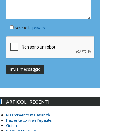
Accetto la
privacy
ARTICOLI RECENTI
Risarcimento malasanità
Paziente contrae l’epatite.
Guida
Patente speciale