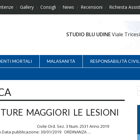
ntenze
Gallery
Consigli
News
Recensioni
Richiesta Assis
STUDIO BLU UDINE
Viale Trice
DENTI MORTALI
MALASANITÀ
RESPONSABILITÀ CIVIL
CA
NTURE MAGGIORI LE LESIONI
zza. Civile Ord. Sez. 3 Num. 2531 Anno 2019
A Data pubblicazione: 30/01/2019 ORDINANZA …