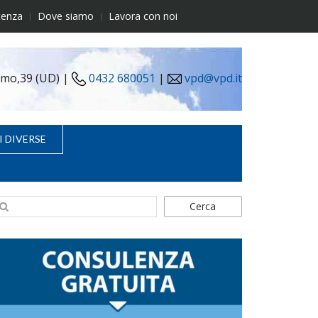
tenza
Dove siamo
Lavora con noi
simo,39 (UD) |
0432 680051
|
vpd@vpd.it
I DIVERSE
Cerca