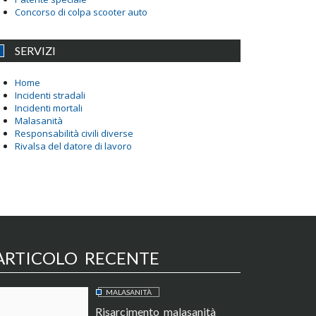
Concorso di colpa scooter auto
SERVIZI
Home
Incidenti stradali
Incidenti mortali
Malasanità
Responsabilità civili diverse
Rivalsa del datore di lavoro
ARTICOLO RECENTE
MALASANITÀ
Risarcimento malasanità