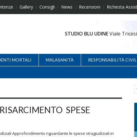
ntenze
Gallery
Consigli
News
Recensioni
Richiesta Assis
STUDIO BLU UDINE
Viale Trice
DENTI MORTALI
MALASANITÀ
RESPONSABILITÀ CIVIL
 RISARCIMENTO SPESE
diziali Approfondimento riguardante le spese stragiudiziali in