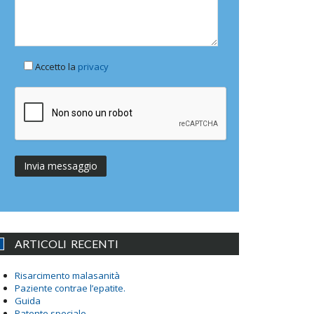
Accetto la
privacy
ARTICOLI RECENTI
Risarcimento malasanità
Paziente contrae l’epatite.
Guida
Patente speciale