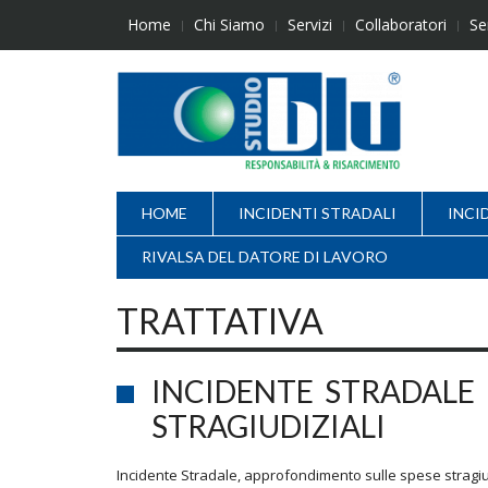
Skip
Home
Chi Siamo
Servizi
Collaboratori
Se
to
content
HOME
INCIDENTI STRADALI
INCI
RIVALSA DEL DATORE DI LAVORO
TRATTATIVA
INCIDENTE STRADALE
STRAGIUDIZIALI
Incidente Stradale, approfondimento sulle spese stragiu