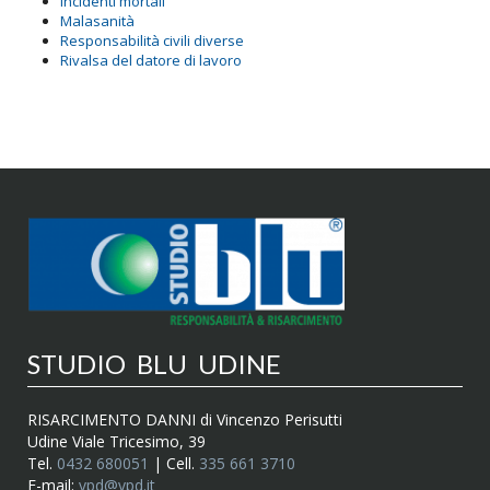
Incidenti mortali
Malasanità
Responsabilità civili diverse
Rivalsa del datore di lavoro
STUDIO BLU UDINE
RISARCIMENTO DANNI di Vincenzo Perisutti
Udine Viale Tricesimo, 39
Tel.
0432 680051
| Cell.
335 661 3710
E-mail:
vpd@vpd.it