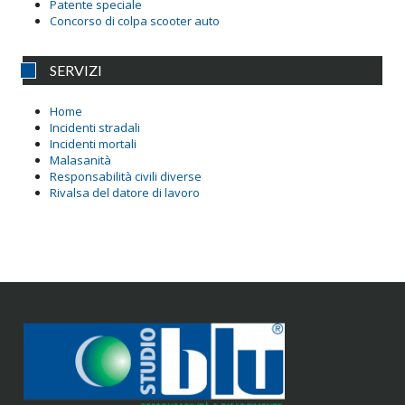
Patente speciale
Concorso di colpa scooter auto
SERVIZI
Home
Incidenti stradali
Incidenti mortali
Malasanità
Responsabilità civili diverse
Rivalsa del datore di lavoro