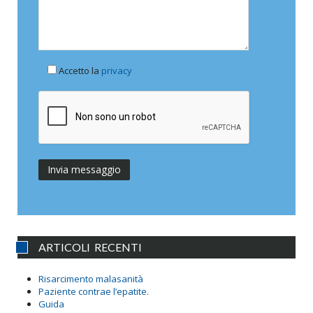
Accetto la
privacy
ARTICOLI RECENTI
Risarcimento malasanità
Paziente contrae l’epatite.
Guida