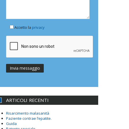
Accetto la
privacy
ARTICOLI RECENTI
Risarcimento malasanità
Paziente contrae l’epatite.
Guida
Patente speciale