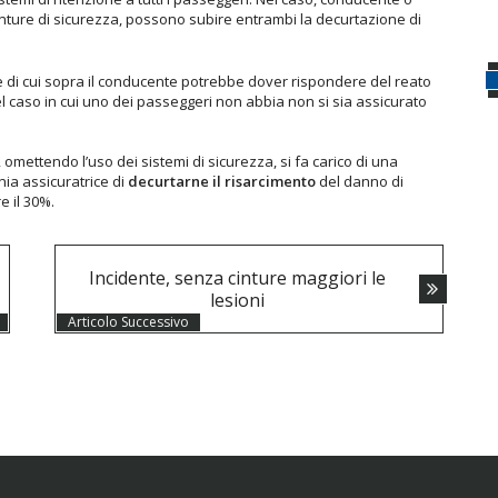
inture di sicurezza, possono subire entrambi la decurtazione di
e di cui sopra il conducente potrebbe dover rispondere del reato
el caso in cui uno dei passeggeri non abbia non si sia assicurato
omettendo l’uso dei sistemi di sicurezza, si fa carico di una
ia assicuratrice di
decurtarne il risarcimento
del danno di
e il 30%.
Incidente, senza cinture maggiori le
lesioni
Articolo Successivo