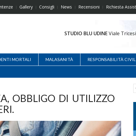
ntenze
Gallery
Consigli
News
Recensioni
Richiesta Assis
STUDIO BLU UDINE
Viale Trice
DENTI MORTALI
MALASANITÀ
RESPONSABILITÀ CIVIL
A, OBBLIGO DI UTILIZZO
RI.