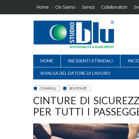
Skip
Home
Chi Siamo
Servizi
Collaboratori
Se
to
content
HOME
INCIDENTI STRADALI
INCI
RIVALSA DEL DATORE DI LAVORO
CONSIGLI
SENTENZE
CINTURE DI SICUREZZ
PER TUTTI I PASSEGGE