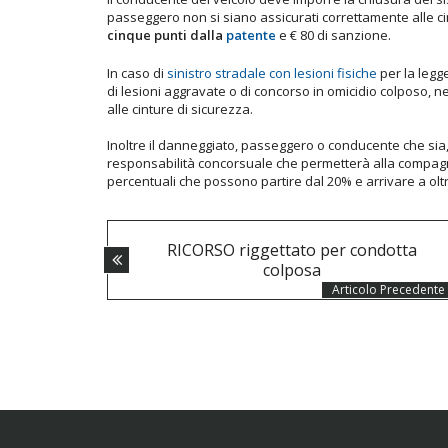
passeggero non si siano assicurati correttamente alle c
cinque punti dalla
patente
e € 80 di sanzione.
In caso di
sinistro stradale con lesioni fisiche
per la legg
di lesioni aggravate o di concorso in omicidio colposo, n
alle cinture di sicurezza.
Inoltre il danneggiato, passeggero o conducente che sia, 
responsabilità concorsuale che permetterà alla compagn
percentuali che possono partire dal 20% e arrivare a oltr
POSTS
RICORSO riggettato per condotta
NAVIGATION
colposa
Articolo Precedente