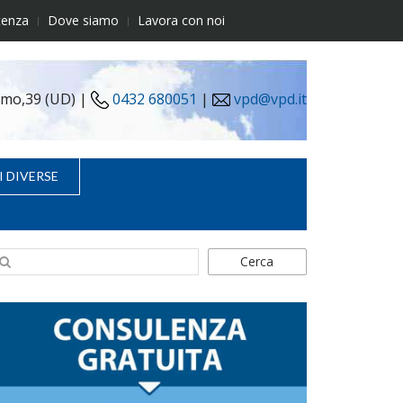
tenza
Dove siamo
Lavora con noi
simo,39 (UD) |
0432 680051
|
vpd@vpd.it
I DIVERSE
Cerca