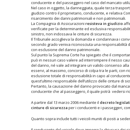
conducente e del passeggero nel caso del mancato utilizz
Nel caso in oggetto, la danneggiata, quale terza trasport
giudizio contro il proprietario, conducente, e relativa Co
risarcimento dei danni patrimoniali e non patrimoniali.
La Compagnia di Assicurazioni
resisteva in giudizio
affe
verificate per la determinante ed esclusiva responsabilit
sinistro, non indossava le cinture di sicurezza.
Il Tribunale accoglieva la domanda e condannava i conven
secondo grado veniva riconosciuta una responsabilità de
con esclusione del danno patrimoniale.
Sul punto la Suprema Corte ha spiegato che il comport
può in nessun caso valere ad interrompere il nesso caus
del danno, né vale ad integrare un valido consenso alla le
esservi, al massimo, concorso di colpa tra le parti, con
esclusione totale di responsabilità in capo al conducente
quest’ultimo responsabile dell’utilizzo delle cinture di si
Pertanto, la causazione del danno provocato dal mancato 
conducente che al passeggero, il quale potrà vedersi rico
A partire dal 13 marzo 2006 mediante il
decreto legislati
cinture di sicurezza
per i conducenti e i passeggeri, com
Quanto sopra include tutti i veicoli muniti di posti a sede
Il conducente del veicolo deve imporre la chiusura dei si