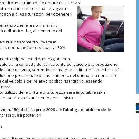
o di quest’ultimo delle cinture di sicurezza.
ata in un incidente stradale, agiva in
mpagnia di Assicurazioni per ottenere il
rmando che le lesioni si erano
à dell’attrice che, al momento del
uti al risarcimento, invece in
lla donna nell’occorso pari al 30%
amento colpevole del danneggiato non
ale tra la condotta del conducente del veicolo e la produzione
sione ricevuta, vertendosi in materia di diritti indisponibili. Può
 riduzione percentuale del risarcimento del danno, ma non certo
 del veicolo e del relativo obbligo risarcitorio, essendo
curezza.
utilizzo delle cinture di sicurezza sarà imputabile sia al
nosciuto un risarcimento per il sinistro.
vo, n. 150, dal 14 aprile 2006
vi è l’
obbligo di utilizzo delle
presi quelli posteriori.
re.
stemi di ritenzione a tutti i passeggeri. Nel caso, conducente o