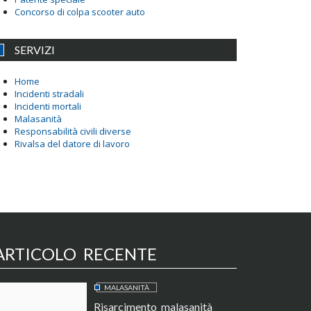
Concorso di colpa scooter auto
SERVIZI
Home
Incidenti stradali
Incidenti mortali
Malasanità
Responsabilità civili diverse
Rivalsa del datore di lavoro
ARTICOLO RECENTE
MALASANITÀ
Risarcimento malasanità