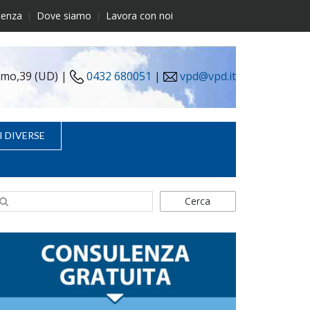
tenza
Dove siamo
Lavora con noi
simo,39 (UD) |
0432 680051
|
vpd@vpd.it
I DIVERSE
Cerca