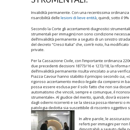
Invalidità permanente. Con una recentissima ordinanza
risarcibilità delle
lesioni di lieve entità
, quindi, sotto il 9% 
Secondo la Corte gli accertamenti diagnostici strumentali (
strumentali per immagini) non sono condizione necessaria
dell’invalidità permanente a seguito di un sinistro strada
del decreto “Cresci Italia” che, com’è noto, ha modificato
private.
Per la Cassazione Civile, con l’importante ordinanza 2206
due precedenti decisioni 18773/16 e 1272/18, la riforma 
dell’invalidità permanente risulta vincolato a una verifica
Piazza Cavour hanno stabilito il principio secondo cui, 
rigoroso accertamento medico-legale da compiersi in base
possa essere esclusa per il solo fatto che non sia docu
automatismo che vincoli, sempre e comunque, il riconosc
strumentale». Al giudice del merito, quindi, dovrà esse
dagli odierni ricorrenti e se la stessa possa ritenersi o m
patologia dedotta sia suscettibile di riscontro oggettivo 
In altre parole, le assicuraz
referti per immagini per non
dimostrabili a seguito delle 