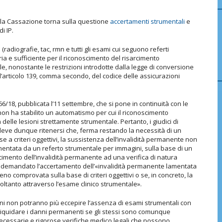
 la Cassazione torna sulla questione
accertamenti strumentali
e
di IP.
radiografie, tac, rmn e tutti gli esami cui seguono referti
 e sufficiente per il riconoscimento del risarcimento
le, nonostante le restrizioni introdotte dalla legge di conversione
 l’articolo 139, comma secondo, del codice delle assicurazioni
6/18, pubblicata l’11 settembre, che si pone in continuità con le
non ha stabilito un automatismo per cui il riconoscimento
 delle lesioni strettamente strumentale. Pertanto, i giudici di
«deve dunque ritenersi che, ferma restando la necessità di un
 a criteri oggettivi, la sussistenza dell’invalidità permanente non
mentata da un referto strumentale per immagini, sulla base di un
imento dell’invalidità permanente ad una verifica di natura
re demandato l’accertamento dell’«invalidità permanente lamentata
eno comprovata sulla base di criteri oggettivi o se, in concreto, la
soltanto attraverso l’esame clinico strumentale».
ioni non potranno più eccepire l’assenza di esami strumentali con
 liquidare i danni permanenti se gli stessi sono comunque
necessarie e rigorose verifiche medico legali che possono