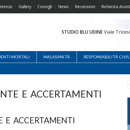
ntenze
Gallery
Consigli
News
Recensioni
Richiesta Assis
STUDIO BLU UDINE
Viale Trice
DENTI MORTALI
MALASANITÀ
RESPONSABILITÀ CIVIL
ENTE E ACCERTAMENTI
E E ACCERTAMENTI