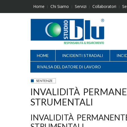
Skip
Home
Chi Siamo
Servizi
Collaboratori
Se
to
content
HOME
INCIDENTI STRADALI
INCI
RIVALSA DEL DATORE DI LAVORO
SENTENZE
INVALIDITÀ PERMAN
STRUMENTALI
INVALIDITÀ PERMANENT
STRUMENTALI.