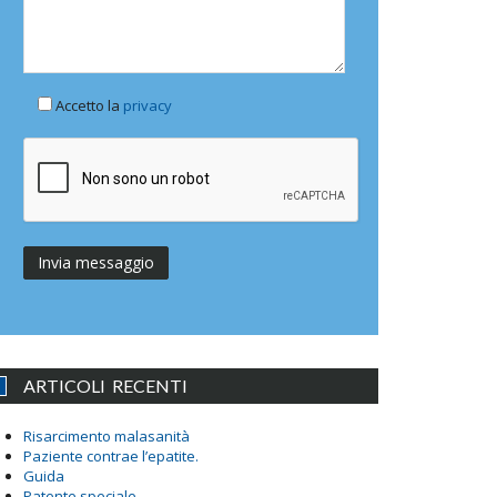
Accetto la
privacy
ARTICOLI RECENTI
Risarcimento malasanità
Paziente contrae l’epatite.
Guida
Patente speciale