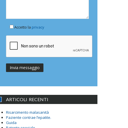
Accetto la
privacy
ARTICOLI RECENTI
Risarcimento malasanità
Paziente contrae l’epatite.
Guida
Patente speciale