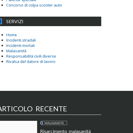
Concorso di colpa scooter auto
SERVIZI
Home
Incidenti stradali
Incidenti mortali
Malasanità
Responsabilità civili diverse
Rivalsa del datore di lavoro
ARTICOLO RECENTE
MALASANITÀ
Risarcimento malasanità