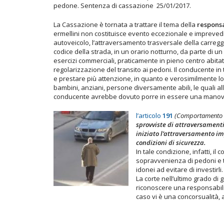
pedone. Sentenza di cassazione 25/01/2017.
La Cassazione è tornata a trattare il tema della
responsa
ermellini non costituisce evento eccezionale e imprevedi
autoveicolo, l’attraversamento trasversale della carregg
codice della strada, in un orario notturno, da parte di u
esercizi commerciali, praticamente in pieno centro abita
regolarizzazione del transito ai pedoni. Il conducente i
e prestare più attenzione, in quanto e verosimilmente logi
bambini, anziani, persone diversamente abili, le quali a
conducente avrebbe dovuto porre in essere una manovra 
l’articolo
191
(Comportamento de
sprovviste di attraversament
iniziato l’attraversamento im
condizioni di sicurezza.
In tale condizione, infatti, 
sopravvenienza di pedoni e 
idonei ad evitare di investirli
La corte nell’ultimo grado di
riconoscere una responsabilit
caso vi è una concorsualità, a