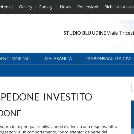
ntenze
Gallery
Consigli
News
Recensioni
Richiesta Assis
STUDIO BLU UDINE
Viale Trice
DENTI MORTALI
MALASANITÀ
RESPONSABILITÀ CIVIL
 PEDONE INVESTITO
EDONE
oprattutto per quali motivazioni si evidenzia una responsabilità
ggetto vi è un comportamento, “poco attento” da parte del