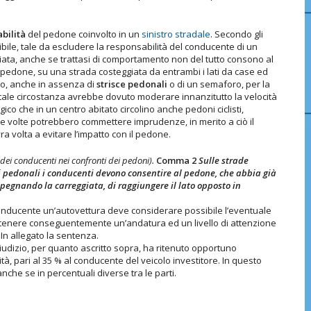
bilità
del pedone coinvolto in un
sinistro stradale
. Secondo gli
bile, tale da escludere la responsabilità del conducente di un
iata, anche se trattasi di comportamento non del tutto consono al
n pedone, su una strada costeggiata da entrambi i lati da case ed
to, anche in assenza di
strisce pedonali
o di un semaforo, per la
n tale circostanza avrebbe dovuto moderare innanzitutto la velocità
co che in un centro abitato circolino anche pedoni ciclisti,
lle volte potrebbero commettere imprudenze, in merito a ciò il
volta a evitare l’impatto con il pedone.
i conducenti nei confronti dei pedoni).
Comma 2
Sulle strade
i pedonali i conducenti devono consentire al pedone, che abbia già
pegnando la carreggiata, di raggiungere il lato opposto in
il conducente un’autovettura deve considerare possibile l’eventuale
tenere conseguentemente un’andatura ed un livello di attenzione
. In allegato la sentenza.
 giudizio, per quanto ascritto sopra, ha ritenuto opportuno
à, pari al 35 % al conducente del veicolo investitore. In questo
nche se in percentuali diverse tra le parti.