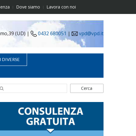
tenza
Dove siamo
Lavora con noi
simo,39 (UD) |
0432 680051
|
vpd@vpd.it
I DIVERSE
Cerca