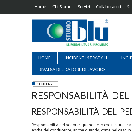
Skip
Home
Chi Siamo
Servizi
Collaboratori
Se
to
content
HOME
INCIDENTI STRADALI
INCI
RIVALSA DEL DATORE DI LAVORO
SENTENZE
RESPONSABILITÀ DEL
RESPONSABILITÀ DEL P
Responsabilità del pedone, quando e in che misura, ma s
anche del conducente, anche quando, come nel caso in o