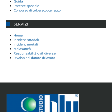
Guida
Patente speciale
Concorso di colpa scooter auto
SERVIZI
Home
Incidenti stradali
Incidenti mortali
Malasanità
Responsabilità civili diverse
Rivalsa del datore di lavoro