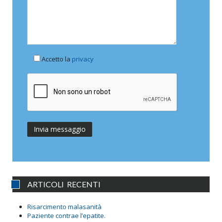
Accetto la
privacy
ARTICOLI RECENTI
Risarcimento malasanità
Paziente contrae l’epatite.