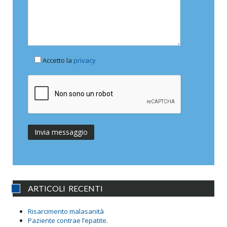
Accetto la
privacy
ARTICOLI RECENTI
Risarcimento malasanità
Paziente contrae l’epatite.