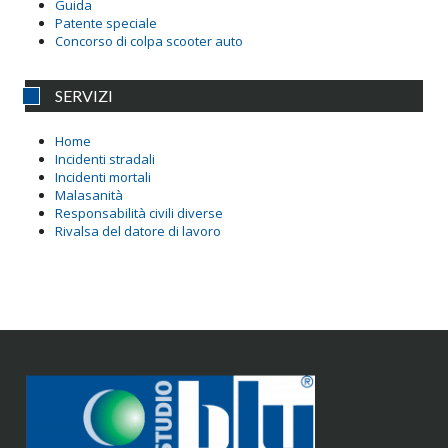
Guida
Patente speciale
Concorso di colpa scooter auto
SERVIZI
Home
Incidenti stradali
Incidenti mortali
Malasanità
Responsabilità civili diverse
Rivalsa del datore di lavoro