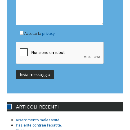
Accetto la
privacy
ARTICOLI RECENTI
Risarcimento malasanità
Paziente contrae l’epatite.