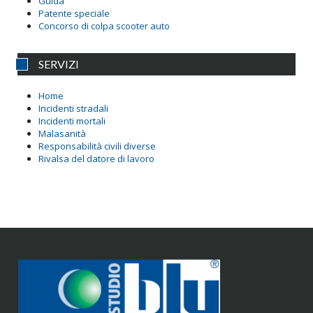
Guida
Patente speciale
Concorso di colpa scooter auto
SERVIZI
Home
Incidenti stradali
Incidenti mortali
Malasanità
Responsabilità civili diverse
Rivalsa del datore di lavoro