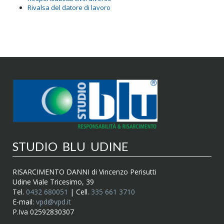
Rivalsa del datore di lavoro
STUDIO BLU UDINE
RISARCIMENTO DANNI di Vincenzo Perisutti
Udine Viale Tricesimo, 39
Tel.
0432 680051
| Cell.
335 661 3710
E-mail:
vpd@vpd.it
P.Iva 02592830307