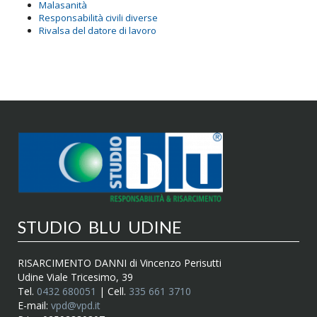
Malasanità
Responsabilità civili diverse
Rivalsa del datore di lavoro
STUDIO BLU UDINE
RISARCIMENTO DANNI di Vincenzo Perisutti
Udine Viale Tricesimo, 39
Tel.
0432 680051
| Cell.
335 661 3710
E-mail:
vpd@vpd.it