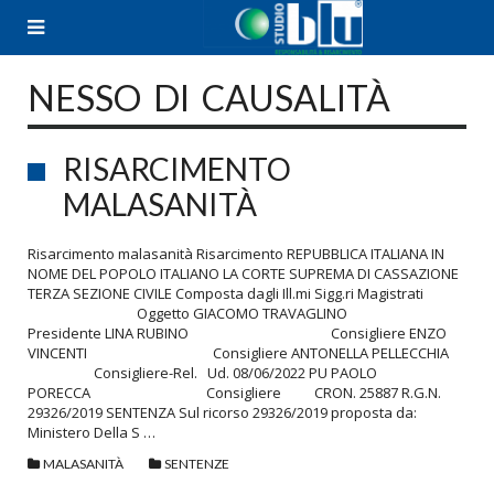
Skip
to
content
NESSO DI CAUSALITÀ
RISARCIMENTO
MALASANITÀ
Risarcimento malasanità Risarcimento REPUBBLICA ITALIANA IN
NOME DEL POPOLO ITALIANO LA CORTE SUPREMA DI CASSAZIONE
TERZA SEZIONE CIVILE Composta dagli Ill.mi Sigg.ri Magistrati
Oggetto GIACOMO TRAVAGLINO
Presidente LINA RUBINO Consigliere ENZO
VINCENTI Consigliere ANTONELLA PELLECCHIA
Consigliere-Rel. Ud. 08/06/2022 PU PAOLO
PORECCA Consigliere CRON. 25887 R.G.N.
29326/2019 SENTENZA Sul ricorso 29326/2019 proposta da:
Ministero Della S …
MALASANITÀ
SENTENZE