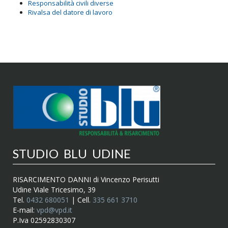
Responsabilità civili diverse
Rivalsa del datore di lavoro
STUDIO BLU UDINE
RISARCIMENTO DANNI di Vincenzo Perisutti
Udine Viale Tricesimo, 39
Tel.
0432 680051
| Cell.
335 661 3710
E-mail:
vpd@vpd.it
P.Iva 02592830307