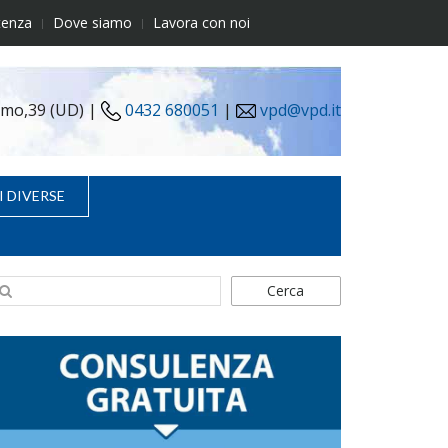
tenza
Dove siamo
Lavora con noi
simo,39 (UD) |
0432 680051
|
vpd@vpd.it
I DIVERSE
Cerca