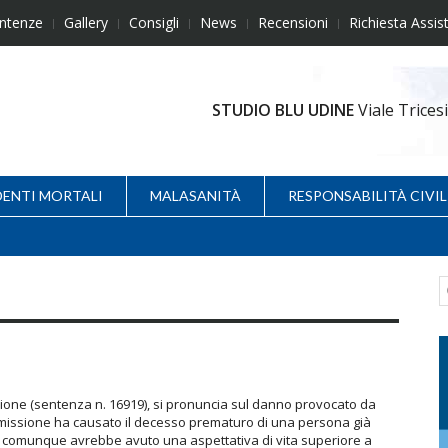
ntenze
Gallery
Consigli
News
Recensioni
Richiesta Assis
STUDIO BLU UDINE
Viale Trice
DENTI MORTALI
MALASANITÀ
RESPONSABILITÀ CIVIL
one (sentenza n. 16919), si pronuncia sul danno provocato da
omissione ha causato il decesso prematuro di una persona già
 comunque avrebbe avuto una aspettativa di vita superiore a