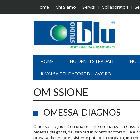
Skip
Home
Chi Siamo
Servizi
Collaboratori
Se
to
content
HOME
INCIDENTI STRADALI
INCI
RIVALSA DEL DATORE DI LAVORO
OMISSIONE
OMESSA DIAGNOSI
Omessa diagnosi Con una recente ordinanza, la Cassazi
omessa diagnosi, dei sanitari in pronto soccorso. Tale 
provata da una preesistente patologia cardiaca, ma che