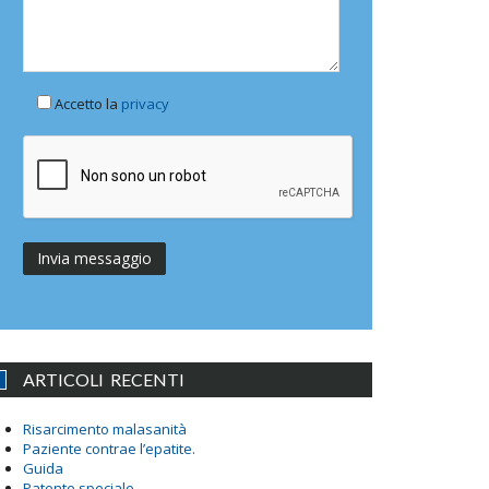
Accetto la
privacy
ARTICOLI RECENTI
Risarcimento malasanità
Paziente contrae l’epatite.
Guida
Patente speciale