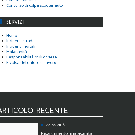
Concorso di colpa scooter auto
SERVIZI
Home
Incidenti stradali
Incidenti mortali
Malasanità
Responsabilità civili diverse
Rivalsa del datore di lavoro
ARTICOLO RECENTE
MALASANITÀ
Risarcimento malasanità