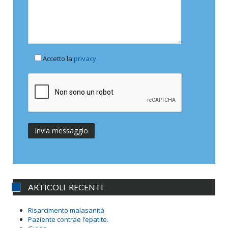
Accetto la
privacy
ARTICOLI RECENTI
Risarcimento malasanità
Paziente contrae l’epatite.