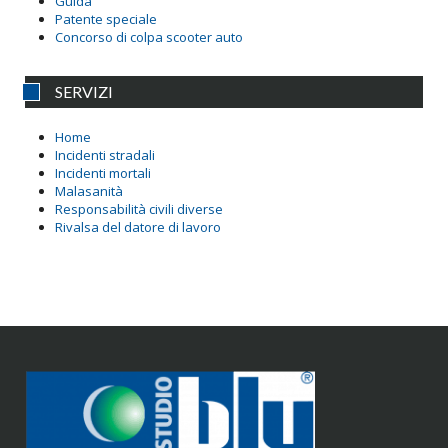
Guida
Patente speciale
Concorso di colpa scooter auto
SERVIZI
Home
Incidenti stradali
Incidenti mortali
Malasanità
Responsabilità civili diverse
Rivalsa del datore di lavoro