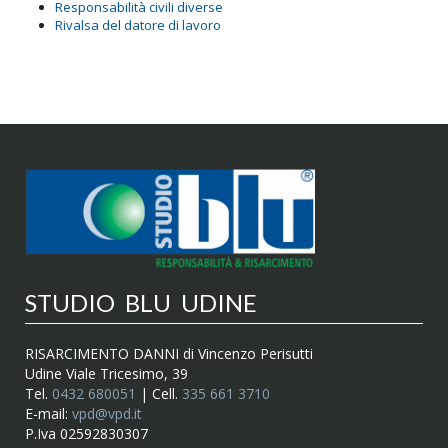
Responsabilità civili diverse
Rivalsa del datore di lavoro
STUDIO BLU UDINE
RISARCIMENTO DANNI di Vincenzo Perisutti
Udine Viale Tricesimo, 39
Tel.
0432 680051
| Cell.
335 661 3710
E-mail:
vpd@vpd.it
P.Iva 02592830307