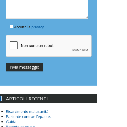
Accetto la
privacy
ARTICOLI RECENTI
Risarcimento malasanità
Paziente contrae l’epatite.
Guida
Patente speciale