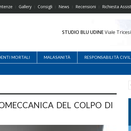
ntenze
Gallery
Consigli
News
Recensioni
Richiesta Assis
STUDIO BLU UDINE
Viale Trice
DENTI MORTALI
MALASANITÀ
RESPONSABILITÀ CIVIL
OMECCANICA DEL COLPO DI