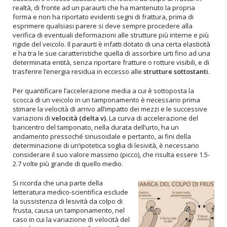
realtà, di fronte ad un paraurti che ha mantenuto la propria
forma e non ha riportato evidenti segni di frattura, prima di
esprimere qualsiasi parere si deve sempre procedere alla
verifica di eventuali deformazioni alle strutture più interne e più
rigide del veicolo. Il paraurti è infatti dotato di una certa elasticità
e ha tra le sue caratteristiche quella di assorbire urti fino ad una
determinata entità, senza riportare fratture o rotture visibili, e di
trasferire l’energia residua in eccesso alle
strutture sottostanti
.
Per quantificare l’accelerazione media a cui è sottoposta la
scocca di un veicolo in un tamponamento è necessario prima
stimare la velocità di arrivo all’impatto dei mezzi e le successive
variazioni di
velocità (delta v).
La curva di accelerazione del
baricentro del tamponato, nella durata dell’urto, ha un
andamento pressoché sinusoidale e pertanto, ai fini della
determinazione di un’ipotetica soglia di lesività, è necessario
considerare il suo valore massimo (picco), che risulta essere 1.5-
2.7 volte più grande di quello medio.
Si ricorda che una parte della
letteratura medico-scientifica esclude
la sussistenza di lesività da colpo di
frusta, causa un tamponamento, nel
caso in cui la variazione di velocità del