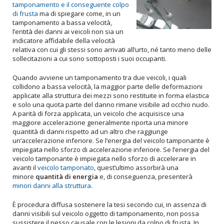
tamponamento e il conseguente colpo
di frusta
ma di spiegare come, in un
tamponamento a bassa velocità,
l’entità dei danni ai veicoli non sia un
indicatore affidabile della velocità
relativa con cui gli stessi sono arrivati all’urto, né tanto meno delle
sollecitazioni a cui sono sottoposti i suoi occupanti.
Quando avviene un tamponamento tra due veicoli, i quali
collidono a bassa velocità, la maggior parte delle deformazioni
applicate alla struttura dei mezzi sono restituite in forma elastica
e solo una quota parte del danno rimane visibile ad occhio nudo.
A parità di forza applicata, un veicolo che acquisisce una
maggiore accelerazione generalmente riporta una minore
quantità di danni rispetto ad un altro che raggiunge
un’accelerazione inferiore. Se l’energia del veicolo tamponante è
impiegata nello sforzo di accelerazione inferiore. Se l’energia del
veicolo tamponante è impiegata nello sforzo di accelerare in
avanti il
veicolo tamponato
, quest’ultimo assorbirà una
minore
quantità di energia
e, di conseguenza, presenterà
minori danni alla struttura
.
È procedura diffusa sostenere la tesi secondo cui, in assenza di
danni visibili sul veicolo oggetto di tamponamento, non possa
sussistere il nesso causale con le lesioni da colpo di frusta. In