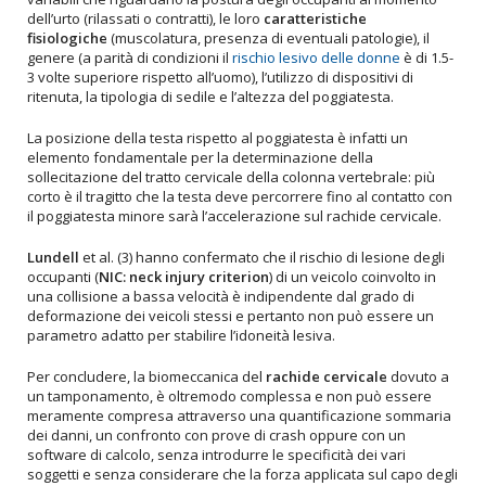
dell’urto (rilassati o contratti), le loro
caratteristiche
fisiologiche
(muscolatura, presenza di eventuali patologie), il
genere (a parità di condizioni il
rischio lesivo delle donne
è di 1.5-
3 volte superiore rispetto all’uomo), l’utilizzo di dispositivi di
ritenuta, la tipologia di sedile e l’altezza del poggiatesta.
La posizione della testa rispetto al poggiatesta è infatti un
elemento fondamentale per la determinazione della
sollecitazione del tratto cervicale della colonna vertebrale: più
corto è il tragitto che la testa deve percorrere fino al contatto con
il poggiatesta minore sarà l’accelerazione sul rachide cervicale.
Lundell
et al. (3) hanno confermato che il rischio di lesione degli
occupanti (
NIC: neck injury criterion
) di un veicolo coinvolto in
una collisione a bassa velocità è indipendente dal grado di
deformazione dei veicoli stessi e pertanto non può essere un
parametro adatto per stabilire l’idoneità lesiva.
Per concludere, la biomeccanica del
rachide cervicale
dovuto a
un tamponamento, è oltremodo complessa e non può essere
meramente compresa attraverso una quantificazione sommaria
dei danni, un confronto con prove di crash oppure con un
software di calcolo, senza introdurre le specificità dei vari
soggetti e senza considerare che la forza applicata sul capo degli