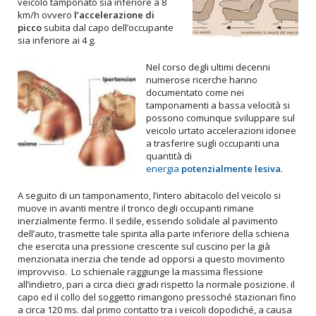
veicolo tamponato sia inferiore a 8
km/h ovvero
l’accelerazione di
picco
subita dal capo dell’occupante
sia inferiore ai 4 g.
Nel corso degli ultimi decenni
numerose ricerche hanno
documentato come nei
tamponamenti a bassa velocità si
possono comunque sviluppare sul
veicolo urtato accelerazioni idonee
a trasferire sugli occupanti una
quantità di
energia
potenzialmente lesiva
.
A seguito di un tamponamento, l’intero abitacolo del veicolo si
muove in avanti mentre il tronco degli occupanti rimane
inerzialmente fermo. Il sedile, essendo solidale al pavimento
dell’auto, trasmette tale spinta alla parte inferiore della schiena
che esercita una pressione crescente sul cuscino per la già
menzionata inerzia che tende ad opporsi a questo movimento
improvviso. Lo schienale raggiunge la massima flessione
all’indietro, pari a circa dieci gradi rispetto la normale posizione. il
capo ed il collo del soggetto rimangono pressoché stazionari fino
a circa 120 ms. dal primo contatto tra i veicoli dopodiché, a causa