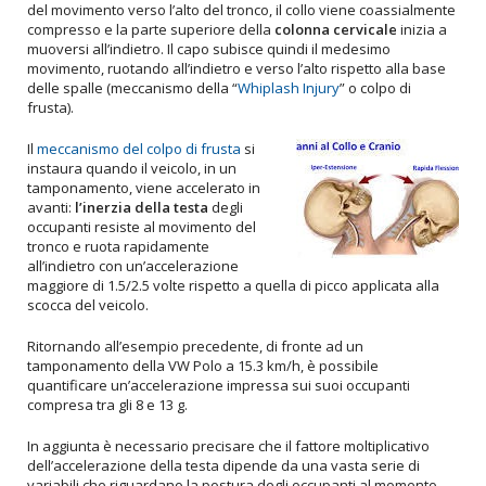
del movimento verso l’alto del tronco, il collo viene coassialmente
compresso e la parte superiore della
colonna cervicale
inizia a
muoversi all’indietro. Il capo subisce quindi il medesimo
movimento, ruotando all’indietro e verso l’alto rispetto alla base
delle spalle (meccanismo della “
Whiplash Injury
” o colpo di
frusta).
Il
meccanismo del colpo di frusta
si
instaura quando il veicolo, in un
tamponamento, viene accelerato in
avanti:
l’inerzia della testa
degli
occupanti resiste al movimento del
tronco e ruota rapidamente
all’indietro con un’accelerazione
maggiore di 1.5/2.5 volte rispetto a quella di picco applicata alla
scocca del veicolo.
Ritornando all’esempio precedente, di fronte ad un
tamponamento della VW Polo a 15.3 km/h, è possibile
quantificare un’accelerazione impressa sui suoi occupanti
compresa tra gli 8 e 13 g.
In aggiunta è necessario precisare che il fattore moltiplicativo
dell’accelerazione della testa dipende da una vasta serie di
variabili che riguardano la postura degli occupanti al momento