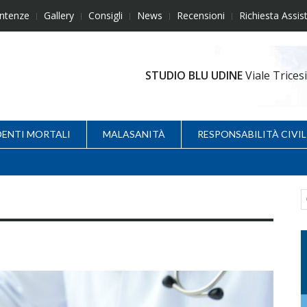
ntenze
Gallery
Consigli
News
Recensioni
Richiesta Assis
STUDIO BLU UDINE
Viale Trice
DENTI MORTALI
MALASANITÀ
RESPONSABILITÀ CIVIL