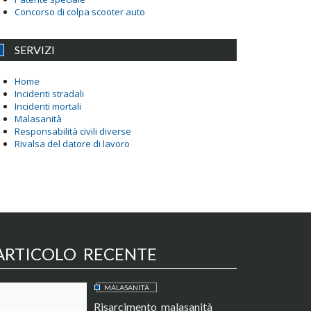
Concorso di colpa scooter auto
SERVIZI
Home
Incidenti stradali
Incidenti mortali
Malasanità
Responsabilità civili diverse
Rivalsa del datore di lavoro
ARTICOLO RECENTE
MALASANITÀ
Risarcimento malasanità