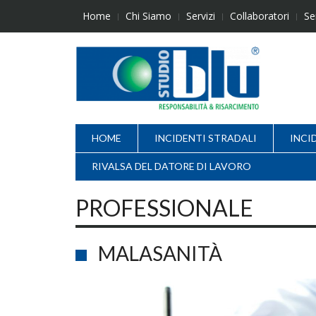
Skip
Home
Chi Siamo
Servizi
Collaboratori
Se
to
content
HOME
INCIDENTI STRADALI
INCI
RIVALSA DEL DATORE DI LAVORO
PROFESSIONALE
MALASANITÀ