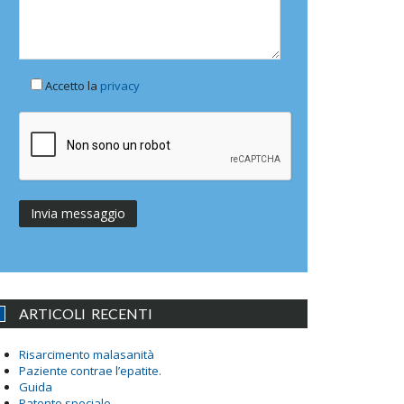
Accetto la
privacy
ARTICOLI RECENTI
Risarcimento malasanità
Paziente contrae l’epatite.
Guida
Patente speciale