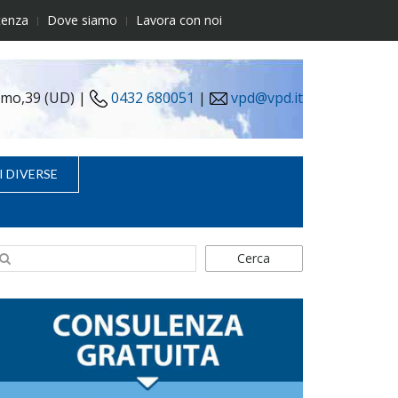
tenza
Dove siamo
Lavora con noi
simo,39 (UD) |
0432 680051
|
vpd@vpd.it
I DIVERSE
Cerca