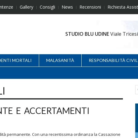
ntenze
Gallery
Consigli
News
Recensioni
Richiesta Assis
STUDIO BLU UDINE
Viale Trice
DENTI MORTALI
MALASANITÀ
RESPONSABILITÀ CIVIL
I
NTE E ACCERTAMENTI
lidità permanente. Con una recentissima ordinanza la Cassazione