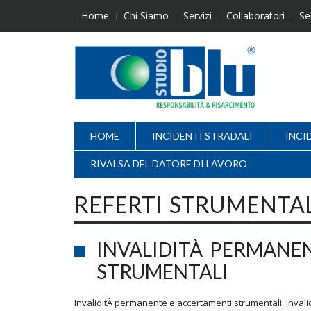
Skip
Home
Chi Siamo
Servizi
Collaboratori
Se
to
content
HOME
INCIDENTI STRADALI
INCI
RIVALSA DEL DATORE DI LAVORO
REFERTI STRUMENTAL
INVALIDITÀ PERMANE
STRUMENTALI
InvaliditÀ permanente e accertamenti strumentali. Inva