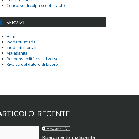
Concorso di colpa scooter auto
SERVIZI
Home
Incidenti stradali
Incidenti mortali
Malasanità
Responsabilità civili diverse
Rivalsa del datore di lavoro
ARTICOLO RECENTE
MALASANITÀ
Risarcimento malasanità