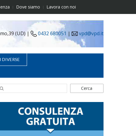
tenza
Dove siamo
Lavora con noi
simo,39 (UD) |
0432 680051
|
vpd@vpd.it
I DIVERSE
Cerca