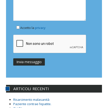
Accetto la
privacy
ARTICOLI RECENTI
Risarcimento malasanità
Paziente contrae l’epatite.