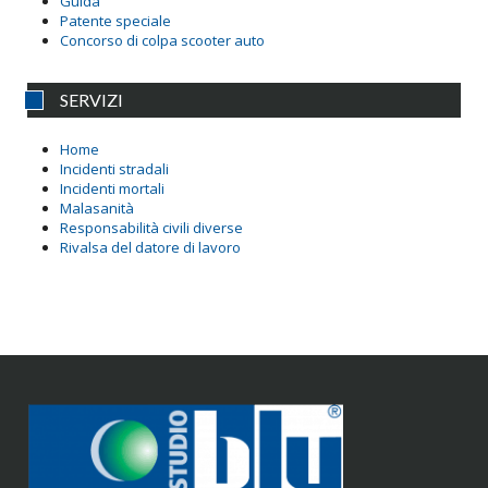
Guida
Patente speciale
Concorso di colpa scooter auto
SERVIZI
Home
Incidenti stradali
Incidenti mortali
Malasanità
Responsabilità civili diverse
Rivalsa del datore di lavoro