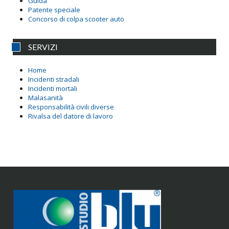
Guida
Patente speciale
Concorso di colpa scooter auto
SERVIZI
Home
Incidenti stradali
Incidenti mortali
Malasanità
Responsabilità civili diverse
Rivalsa del datore di lavoro