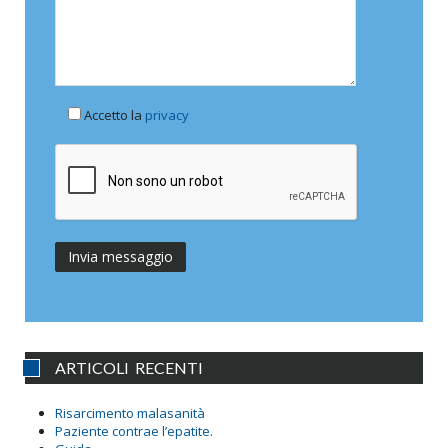
Accetto la
privacy
ARTICOLI RECENTI
Risarcimento malasanità
Paziente contrae l’epatite.