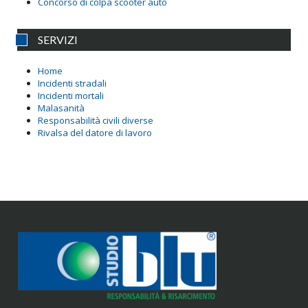
Concorso di colpa scooter auto
SERVIZI
Home
Incidenti stradali
Incidenti mortali
Malasanità
Responsabilità civili diverse
Rivalsa del datore di lavoro