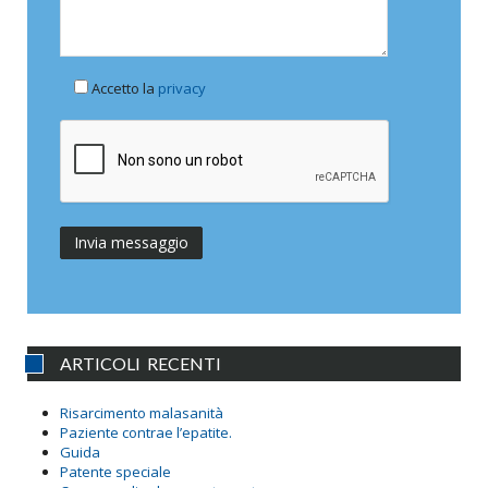
Accetto la
privacy
ARTICOLI RECENTI
Risarcimento malasanità
Paziente contrae l’epatite.
Guida
Patente speciale