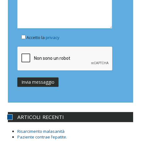
Accetto la
privacy
ARTICOLI RECENTI
Risarcimento malasanità
Paziente contrae l’epatite.