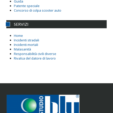
Guida
Patente speciale
Concorso di colpa scooter auto
SERVIZI
Home
Incidenti stradali
Incidenti mortali
Malasanità
Responsabilità civili diverse
Rivalsa del datore di lavoro