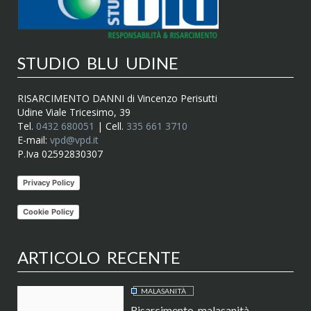
STUDIO BLU UDINE
RISARCIMENTO DANNI di Vincenzo Perisutti
Udine Viale Tricesimo, 39
Tel.
0432 680051
| Cell.
335 661 3710
E-mail:
vpd@vpd.it
P.Iva 02592830307
Privacy Policy
Cookie Policy
ARTICOLO RECENTE
MALASANITÀ
Risarcimento malasanità