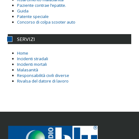
Paziente contrae l’epatite.
Guida
Patente speciale
Concorso di colpa scooter auto
SERVIZI
Home
Incidenti stradali
Incidenti mortali
Malasanità
Responsabilità civili diverse
Rivalsa del datore di lavoro