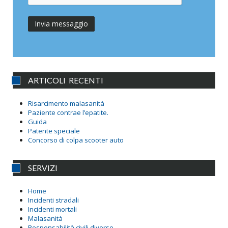
ARTICOLI RECENTI
Risarcimento malasanità
Paziente contrae l’epatite.
Guida
Patente speciale
Concorso di colpa scooter auto
SERVIZI
Home
Incidenti stradali
Incidenti mortali
Malasanità
Responsabilità civili diverse