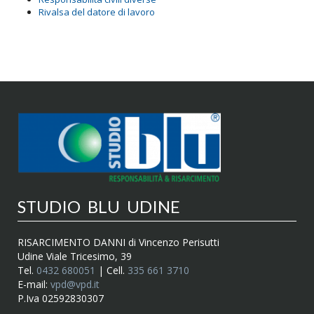
Rivalsa del datore di lavoro
STUDIO BLU UDINE
RISARCIMENTO DANNI di Vincenzo Perisutti
Udine Viale Tricesimo, 39
Tel.
0432 680051
| Cell.
335 661 3710
E-mail:
vpd@vpd.it
P.Iva 02592830307