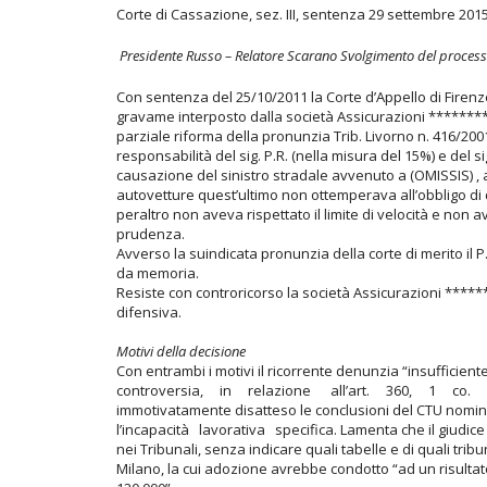
Corte di Cassazione, sez. III, sentenza 29 settembre 2015
Presidente Russo – Relatore Scarano Svolgimento del proce
Con sentenza del 25/10/2011 la Corte d’Appello di Firenz
gravame interposto dalla società Assicurazioni *******
parziale riforma della pronunzia Trib. Livorno n. 416/200
responsabilità del sig. P.R. (nella misura del 15%) e del si
causazione del sinistro stradale avvenuto a (OMISSIS) , a
autovetture quest’ultimo non ottemperava all’obbligo di
peraltro non aveva rispettato il limite di velocità e non 
prudenza.
Avverso la suindicata pronunzia della corte di merito il
da memoria.
Resiste con controricorso la società Assicurazioni ******
difensiva.
Motivi della decisione
Con entrambi i motivi il ricorrente denunzia “insuffici
controversia, in relazione all’art. 360, 1 co. n. 5
immotivatamente disatteso le conclusioni del CTU no
l’incapacità lavorativa specifica. Lamenta che il giudice
nei Tribunali, senza indicare quali tabelle e di quali tribu
Milano, la cui adozione avrebbe condotto “ad un risultat