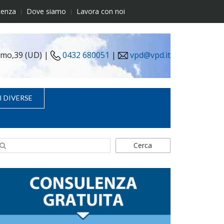
tenza
Dove siamo
Lavora con noi
simo,39 (UD) |
0432 680051
|
vpd@vpd.it
I DIVERSE
Cerca