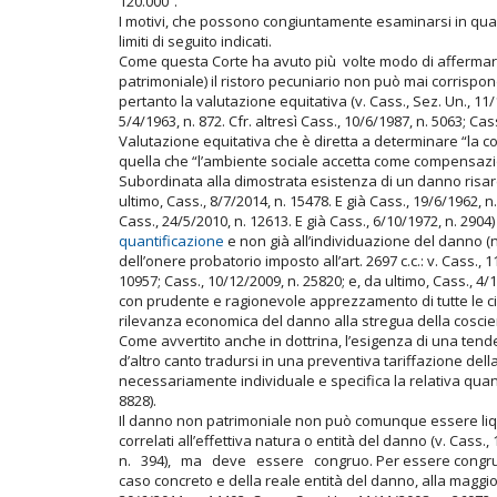
120.000”.
I motivi, che possono congiuntamente esaminarsi in quant
limiti di seguito indicati.
Come questa Corte ha avuto più volte modo di affermar
patrimoniale) il ristoro pecuniario non può mai corrispon
pertanto la valutazione equitativa (v. Cass., Sez. Un., 11/1
5/4/1963, n. 872. Cfr. altresì Cass., 10/6/1987, n. 5063; Cas
Valutazione equitativa che è diretta a determinare “la
quella che “l’ambiente sociale accetta come compensazion
Subordinata alla dimostrata esistenza di un danno risarc
ultimo, Cass., 8/7/2014, n. 15478. E già Cass., 19/6/1962, n.
Cass., 24/5/2010, n. 12613. E già Cass., 6/10/1972, n. 29
quantificazione
e non già all’individuazione del danno 
dell’onere probatorio imposto all’art. 2697 c.c.: v. Cass., 1
10957; Cass., 10/12/2009, n. 25820; e, da ultimo, Cass., 4
con prudente e ragionevole apprezzamento di tutte le ci
rilevanza economica del danno alla stregua della coscienza
Come avvertito anche in dottrina, l’esigenza di una tend
d’altro canto tradursi in una preventiva tariffazione del
necessariamente individuale e specifica la relativa quant
8828).
Il danno non patrimoniale non può comunque essere liq
correlati all’effettiva natura o entità del danno (v. Cas
n. 394), ma deve essere congruo. Per essere congruo, i
caso concreto e della reale entità del danno, alla maggio