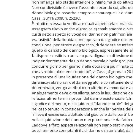
non rimanga allo stadio interiore o intimo ma si obiettiv
Non condivisibile è invece l’assunto secondo cui, allorqu
danno biologico assorbe sempre e comunque il c.d. danno 
Cass., 30/11/2009, n. 25236).
È infatti necessario verificare quali aspetti relazionali sia
assegnato rilievo anche al (radicale) cambiamento di vit
cui di detto aspetto (o voce) del danno non patrimoniale si
esaustività della liquidazione operata dal giudice di me
condizione, per errore diagnostico, di decidere se inter
quello di
calcolo
del danno biologico, espressamente al 
fattispecie costituiva un caso paradigmatico di lesione di 
indipendentemente da un danno morale o biologico, per
condurre giorno per giorno, nelle occasioni più minute co
che avrebbe altrimenti condotto”, v. Cass., 4 gennaio 2010
In presenza di una liquidazione del danno biologico che c
dinamico-relazionali del danneggiato, è correttamente da e
determinato, venga attribuito un ulteriore ammontare a t
Analogamente deve dirsi allorquando la liquidazione de
relazionali nei termini propri del danno esistenziale (cfr
il giudice del merito, nel liquidare il “danno morale” dei ge
nel caso tenuto in considerazione anche la “perdita del
“rilievo il
nomen iuris
adottato dal giudice e dalle parti” be
nella liquidazione del danno non patrimoniale da fatto co
Laddove siffatti aspetti relazionali non siano stati invec
peculiarmente connotanti il c.d. danno esistenziale), dal