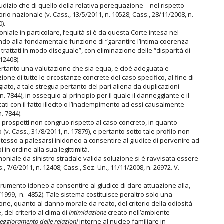
giudizio che di quello della relativa perequazione – nel rispetto
itorio nazionale (v. Cass., 13/5/2011, n. 10528; Cass., 28/11/2008, n.
).
niale in particolare, l’equità si è da questa Corte intesa nel
endo alla fondamentale funzione di “garantire l’intima coerenza
rattati in modo diseguale”, con eliminazione delle “disparità di
 12408).
rtanto una valutazione che sia equa, e cioè adeguata e
ione di tutte le circostanze concrete del caso specifico, al fine di
giato, a tale stregua pertanto del pari aliena da duplicazioni
 n. 7844), in ossequio al principio per il quale il danneggiante e il
ati con il fatto illecito o l’inadempimento ad essi causalmente
. 7844).
prospetti non congruo rispetto al caso concreto, in quanto
v. Cass., 31/8/2011, n. 17879), e pertanto sotto tale profilo non
 stesso a palesarsi inidoneo a consentire al giudice di pervenire ad
in ordine alla sua legittimità.
oniale da sinistro stradale valida soluzione si è ravvisata essere
., 7/6/2011, n. 12408; Cass., Sez. Un., 11/11/2008, n. 26972. V.
trumento idoneo a consentire al giudice di dare attuazione alla,
/1999, n. 4852). Tale sistema costituisce peraltro solo una
ozione, quanto al danno morale da reato, del criterio della odiosità
 del criterio al clima di
intimidazione
creato nell’ambiente
eggioramento delle relazioni
interne al nucleo familiare in