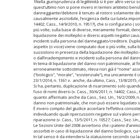
1Nella giurisprudenza di legittimità si è per altro verso so
quest’ultimo non si pone invero in termini antitetici bensì
danneggiante/debitore è tenuto al ristoro solamente dei da
causalmente ascrivibile, l’esigenza della cui tutela impone
14402; Cass., 14/9/2010, n. 19517), che si configurano ( 
più volte, sulla base di diverse, meramente formali, de
liquidazione dei molteplici e diversi aspetti negativi cau
incidenti sulla persona del danneggiato/creditore. Dupli
aspetto (o voce) viene computato due o più volte, sulla
sussistono in presenza della liquidazione dei molteplici
o dall’inadempimento e incidenti sulla persona del dann
In tema di liquidazione del danno non patrimoniale, al fin
erroneamente sottostimato, rileva non già il “nome” asse
(“biologico”, “morale”, “esistenziale”), ma unicamente il 
23/1/2014, n. 1361 v. anche, da ultimo, Cass., 13/8/2015, n
Si ha, pertanto, duplicazione di risarcimento solo quand
l’uso di nomi diversi (v. Cass., 30/6/2011, n. 14402; Cass.
quanto affermato anche da Cass., Sez. Un., 16/2/2009, n. 
danno non patrimoniale, che non può essere liquidato
È invero compito del giudice accertare l’effettiva consist
individuando quali ripercussioni negative sul valore pers
riparazione (v. Cass., 13/5/2011, n. 10527; Cass., Sez. Un.,
Le Sezioni Unite del 2008 avvertono che i patemi d’anim
assorbiti in caso di liquidazione del danno biologico, c
In tal senso è da intendersi la statuizione secondo cui l