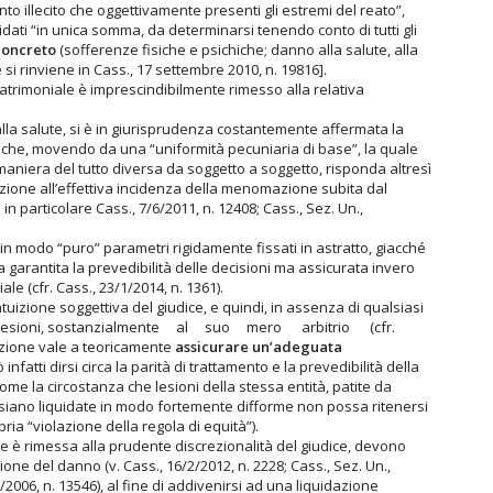
to illecito che oggettivamente presenti gli estremi del reato”,
idati “in unica somma, da determinarsi tenendo conto di tutti gli
concreto
(sofferenze fisiche e psichiche; danno alla salute, alla
che si rinviene in Cass., 17 settembre 2010, n. 19816].
atrimoniale è imprescindibilmente rimesso alla relativa
alla salute, si è in giurisprudenza costantemente affermata la
e che, movendo da una “uniformità pecuniaria di base”, la quale
 maniera del tutto diversa da soggetto a soggetto, risponda altresì
uidazione all’effettiva incidenza della menomazione subita dal
in particolare Cass., 7/6/2011, n. 12408; Cass., Sez. Un.,
i in modo “puro” parametri rigidamente fissati in astratto, giacché
 garantita la prevedibilità delle decisioni ma assicurata invero
 (cfr. Cass., 23/1/2014, n. 1361).
uizione soggettiva del giudice, e quindi, in assenza di qualsiasi
rità di lesioni, sostanzialmente al suo mero arbitrio (cfr.
ione vale a teoricamente
assicurare un’adeguata
infatti dirsi circa la parità di trattamento e la prevedibilità della
come la circostanza che lesioni della stessa entità, patite da
siano liquidate in modo fortemente difforme non possa ritenersi
ia “violazione della regola di equità”).
ione è rimessa alla prudente discrezionalità del giudice, devono
ne del danno (v. Cass., 16/2/2012, n. 2228; Cass., Sez. Un.,
/2006, n. 13546), al fine di addivenirsi ad una liquidazione