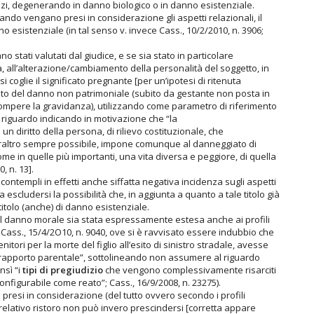
izzi, degenerando in danno biologico o in danno esistenziale.
ando vengano presi in considerazione gli aspetti relazionali, il
esistenziale (in tal senso v. invece Cass., 10/2/2010, n. 3906;
no stati valutati dal giudice, e se sia stato in particolare
a, all’alterazione/cambiamento della personalità del soggetto, in
 coglie il significato pregnante [per un’ipotesi di ritenuta
rito del danno non patrimoniale (subito da gestante non posta in
rompere la gravidanza), utilizzando come parametro di riferimento
riguardo indicando in motivazione che “la
un diritto della persona, di rilievo costituzionale, che
altro sempre possibile, impone comunque al danneggiato di
me in quelle più importanti, una vita diversa e peggiore, di quella
, n. 13].
ontempli in effetti anche siffatta negativa incidenza sugli aspetti
scludersi la possibilità che, in aggiunta a quanto a tale titolo già
itolo (anche) di danno esistenziale.
l danno morale sia stata espressamente estesa anche ai profili
. Cass., 15/4/2O10, n. 9040, ove si è ravvisato essere indubbio che
nitori per la morte del figlio all’esito di sinistro stradale, avesse
 rapporto parentale”, sottolineando non assumere al riguardo
nsì “i
tipi di pregiudizio
che vengono complessivamente risarciti
nfigurabile come reato”; Cass., 16/9/2008, n. 23275).
e presi in considerazione (del tutto ovvero secondo i profili
 relativo ristoro non può invero prescindersi [corretta appare