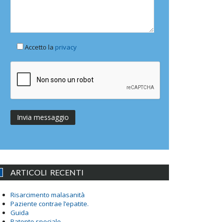
Accetto la
privacy
ARTICOLI RECENTI
Risarcimento malasanità
Paziente contrae l’epatite.
Guida
Patente speciale