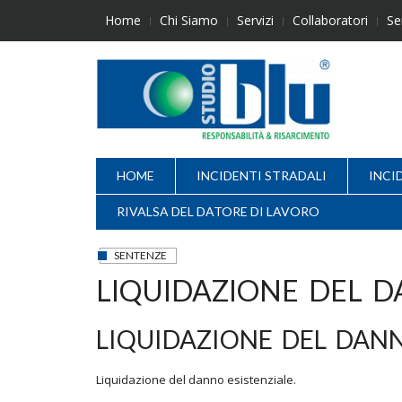
Skip
Home
Chi Siamo
Servizi
Collaboratori
Se
to
content
HOME
INCIDENTI STRADALI
INCI
RIVALSA DEL DATORE DI LAVORO
SENTENZE
LIQUIDAZIONE DEL D
LIQUIDAZIONE DEL DANN
Liquidazione del danno esistenziale.