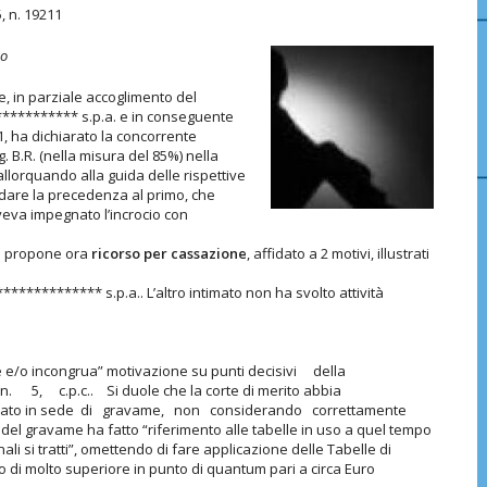
, n. 19211
sso
e, in parziale accoglimento del
*********** s.p.a. e in conseguente
1, ha dichiarato la concorrente
g. B.R. (nella misura del 85%) nella
llorquando alla guida delle rispettive
 dare la precedenza al primo, che
aveva impegnato l’incrocio con
 P. propone ora
ricorso per cassazione
, affidato a 2 motivi, illustrati
************* s.p.a.. L’altro intimato non ha svolto attività
ente e/o incongrua” motivazione su punti decisivi della
, c.p.c.. Si duole che la corte di merito abbia
minato in sede di gravame, non considerando correttamente
 del gravame ha fatto “riferimento alle tabelle in uso a quel tempo
nali si tratti”, omettendo di fare applicazione delle Tabelle di
o di molto superiore in punto di quantum pari a circa Euro