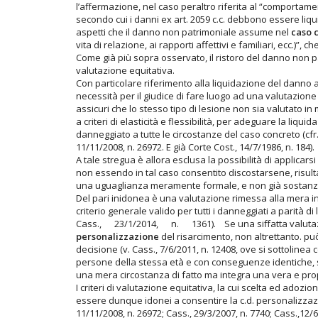
l’affermazione, nel caso peraltro riferita al “comportamen
secondo cui i danni ex art. 2059 c.c. debbono essere liqu
aspetti che il danno non patrimoniale assume nel
caso 
vita di relazione, ai rapporti affettivi e familiari, ecc.)”, 
Come già più sopra osservato, il ristoro del danno non p
valutazione equitativa.
Con particolare riferimento alla liquidazione del danno 
necessità per il giudice di fare luogo ad una valutazion
assicuri che lo stesso tipo di lesione non sia valutato in
a criteri di elasticità e flessibilità, per adeguare la liq
danneggiato a tutte le circostanze del caso concreto (cfr. 
11/11/2008, n. 26972. E già Corte Cost., 14/7/1986, n. 184).
A tale stregua è allora esclusa la possibilità di applicars
non essendo in tal caso consentito discostarsene, risulta
una uguaglianza meramente formale, e non già sostanziale
Del pari inidonea è una valutazione rimessa alla mera int
criterio generale valido per tutti i danneggiati a pa
Cass., 23/1/2014, n. 1361). Se una siffatta valutaz
personalizzazione
del risarcimento, non altrettanto. può 
decisione (v. Cass., 7/6/2011, n. 12408, ove si sottolinea 
persone della stessa età e con conseguenze identiche, 
una mera circostanza di fatto ma integra una vera e propr
I criteri di valutazione equitativa, la cui scelta ed adoz
essere dunque idonei a consentire la c.d. personalizzazio
11/11/2008, n. 26972; Cass., 29/3/2007, n. 7740; Cass.,12/6