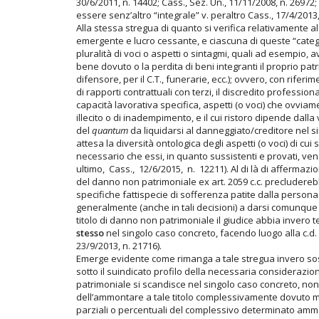
30/6/2011, n. 14402; Cass., Sez. Un., 11/11/2008, n. 26972
essere senz’altro “integrale” v. peraltro Cass., 17/4/2013,
Alla stessa stregua di quanto si verifica relativamente a
emergente e lucro cessante, e ciascuna di queste “categ
pluralità di voci o aspetti o sintagmi, quali ad esempio
bene dovuto o la perdita di beni integranti il proprio patr
difensore, per il C.T., funerarie, ecc.); ovvero, con riferim
di rapporti contrattuali con terzi, il discredito profession
capacità lavorativa specifica, aspetti (o voci) che ovvia
illecito o di inadempimento, e il cui ristoro dipende dall
del
quantum
da liquidarsi al danneggiato/creditore nel si
attesa la diversità ontologica degli aspetti (o voci) di 
necessario che essi, in quanto sussistenti e provati, venga
ultimo, Cass., 12/6/2015, n. 12211). Al di là di affermazio
del danno non patrimoniale ex art. 2059 c.c. precludereb
specifiche fattispecie di sofferenza patite dalla persona (
generalmente (anche in tali decisioni) a darsi comunque 
titolo di danno non patrimoniale il giudice abbia invero t
stesso
nel singolo caso concreto, facendo luogo alla c.d. 
23/9/2013, n. 21716).
Emerge evidente come rimanga a tale stregua invero sostan
sotto il suindicato profilo della necessaria considerazione
patrimoniale si scandisce nel singolo caso concreto, non
dell’ammontare a tale titolo complessivamente dovuto m
parziali o percentuali del complessivo determinato ammonta