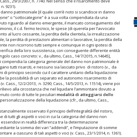
; Cass., 29/3/2007, n. 7740. Nel senso che il risarcimento deve
 n. 9231).
l danno patrimoniale [il quale com’è noto si scandisce in danno
orie” o “sottocategorie” è a sua volta compendiata da una
, avuto riguardo al danno emergente, il mancato conseguimento del
imonio, il c.d. fermo tecnico, le spese (di querela per l’avvocato
ento al lucro cessante, la perdita della clientela, la irrealizzazione
ale, la perdita di prestazioni alimentari o lavorative, la perdita della
mente non ricorrono tutti sempre e comunque in ogni ipotesi di
a verifica della loro sussistenza, con conseguente differente entità
ngolo caso concreto: v., da ultimo, Cass., 14/7/2015, n.14645],
cui si compendia la categoria generale del danno non patrimoniale è
no tutti risarciti, e nessuno sia lasciato privo di ristoro (v., da
ni di principio secondo cui il carattere unitario della liquidazione
be la possibilità di un separato ed autonomo risarcimento di
v. Cass., 12/2/2013, n. 3290; Cass., 14/5/2013, n. 11514), viene poi
rilievo alla circostanza che nel liquidare l’ammontare dovuto a
enuto conto di tutte le peculiari
modalità di atteggiarsi dello
personalizzazione della liquidazione (cfr., da ultimo, Cass.,
zialmente osservato il principio dell’integralità del ristoro,
 di tutti gli aspetti o voci in cui la categoria del danno non
 essendovi in realtà differenza tra la determinazione
ediante la somma dei vari “addendi”, e l’imputazione di somme
re a ciascuno di tali aspetti o voci (v. Cass., 23/1/2014, n. 1361).