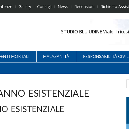
ntenze
Gallery
Consigli
News
Recensioni
Richiesta Assis
STUDIO BLU UDINE
Viale Trice
DENTI MORTALI
MALASANITÀ
RESPONSABILITÀ CIVIL
ANNO ESISTENZIALE
O ESISTENZIALE