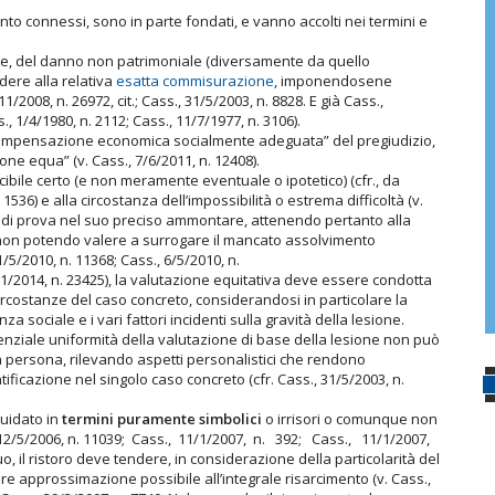
o connessi, sono in parte fondati, e vanno accolti nei termini e
e, del danno non patrimoniale (diversamente da quello
dere alla relativa
esatta commisurazione
, imponendosene
1/2008, n. 26972, cit.; Cass., 31/5/2003, n. 8828. E già Cass.,
s., 1/4/1980, n. 2112; Cass., 11/7/1977, n. 3106).
 compensazione economica socialmente adeguata” del pregiudizio,
e equa” (v. Cass., 7/6/2011, n. 12408).
ibile certo (e non meramente eventuale o ipotetico) (cfr., da
 1536) e alla circostanza dell’impossibilità o estrema difficoltà (v.
04) di prova nel suo preciso ammontare, attenendo pertanto alla
(non potendo valere a surrogare il mancato assolvimento
1/5/2010, n. 11368; Cass., 6/5/2010, n.
/11/2014, n. 23425), la valutazione equitativa deve essere condotta
rcostanze del caso concreto, considerandosi in particolare la
 sociale e i vari fattori incidenti sulla gravità della lesione.
enziale uniformità della valutazione di base della lesione non può
la persona, rilevando aspetti personalistici che rendono
ificazione nel singolo caso concreto (cfr. Cass., 31/5/2003, n.
uidato in
termini puramente simbolici
o irrisori o comunque non
s., 12/5/2006, n. 11039; Cass., 11/1/2007, n. 392; Cass., 11/1/2007,
l ristoro deve tendere, in considerazione della particolarità del
re approssimazione possibile all’integrale risarcimento (v. Cass.,