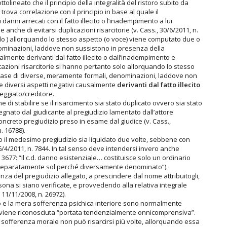
ttolineato che il principio della integralità del ristoro subito da
 trova correlazione con il principio in base al quale il
nni arrecati con il fatto illecito o l’inadempimento a lui
 anche di evitarsi duplicazioni risarcitorie (v. Cass., 30/6/2011, n.
solo ) allorquando lo stesso aspetto (o voce) viene computato due o
nominazioni, laddove non sussistono in presenza della
salmente derivanti dal fatto illecito o dall’inadempimento e
cazioni risarcitorie si hanno pertanto solo allorquando lo stesso
 base di diverse, meramente formali, denominazioni, laddove non
 e diversi aspetti negativi causalmente
derivanti dal fatto illecito
eggiato/creditore.
e di stabilire se il risarcimento sia stato duplicato ovvero sia stato
gnato dal giudicante al pregiudizio lamentato dall’attore
concreto pregiudizio preso in esame dal giudice (v. Cass.,
. 16788).
o il medesimo pregiudizio sia liquidato due volte, sebbene con
, 6/4/2011, n. 7844. In tal senso deve intendersi invero anche
3677: “Il c.d. danno esistenziale… costituisce solo un ordinario
 separatamente sol perché diversamente denominato”).
enza del pregiudizio allegato, a prescindere dal nome attribuitogli,
ona si siano verificate, e provvedendo alla relativa integrale
 11/11/2008, n. 26972).
o e la mera sofferenza psichica interiore sono normalmente
ui viene riconosciuta “portata tendenzialmente onnicomprensiva”.
a sofferenza morale non può risarcirsi più volte, allorquando essa