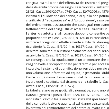
congrua, sia sul piano dell’effettività del ristoro del pre
delle diversità proprie dei singoli casi concreti – sul terr
28423; Cass., 29/3/2007, n. 7740; Cass., 12/7/2006, n. 15760
In tema di liquidazione del danno, e di quello non patrimo
significato di “adeguatezza” e di “proporzione”, assolv
dell’ordinamento, assicurando che casi uguali non siano t
trattamento” e delle “ingiustizie” (così Cass., 7/6/2011, n.
I criteri da adottarsi
al riguardo debbono consentire pe
proporzionata (v. Cass., 7/6/2011, n. 12408), in consideraz
ristorare il pregiudizio effettivamente subito dal danneg
risarcitorie (v. Cass., 13/5/2011, n. 10527; Cass., 6/4/2011,
debitore sono tenuti al ristoro solamente dei danni arrec
ascrivibile (v. Cass., 13/5/2011, n. 10527; Cass., 6/4/2011, n
Ne consegue che la liquidazione di un ammontare che si 
irragionevole e sproporzionato per difetto o per eccesso (
integrale, il sistema di quantificazione verrebbe per ciò
una valutazione informata ad equità, legittimando i dubbi 
Com’è noto, in tema di risarcimento del danno non patrim
invero quella costituita dal
sistema delle tabelle
(v. Cass
altresì Cass., 13/5/2011, n. 10527).
Le tabelle, siano esse giudiziali o normative, sono uno s
clausola generale posta all’art. 1226 c.c. (v. Cass., 19/5
modalità di calcolo tra le molteplici utilizzabili (per l’ad
della condotta lesiva, e quanto al c.d. danno esistenziale,
lavorativo dal comportamento del datore di lavoro e al
p