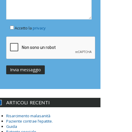
Accetto la
privacy
ARTICOLI RECENTI
Risarcimento malasanità
Paziente contrae l’epatite.
Guida
Patente speciale