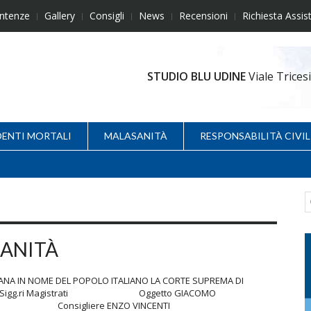
ntenze
Gallery
Consigli
News
Recensioni
Richiesta Assis
STUDIO BLU UDINE
Viale Trice
DENTI MORTALI
MALASANITÀ
RESPONSABILITÀ CIVIL
ANITÀ
LIANA IN NOME DEL POPOLO ITALIANO LA CORTE SUPREMA DI
 Ill.mi Sigg.ri Magistrati Oggetto GIACOMO
Consigliere ENZO VINCENTI