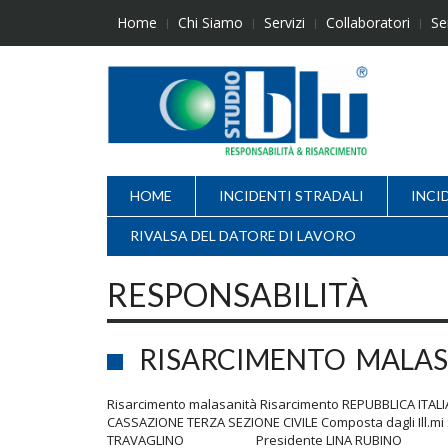
Skip
Home
Chi Siamo
Servizi
Collaboratori
Se
to
content
HOME
INCIDENTI STRADALI
INCI
RIVALSA DEL DATORE DI LAVORO
RESPONSABILITÀ
RISARCIMENTO MALAS
Risarcimento malasanità Risarcimento REPUBBLICA ITA
CASSAZIONE TERZA SEZIONE CIVILE Composta dagli
TRAVAGLINO Presidente LINA RUBINO 