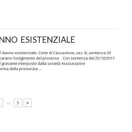
NNO ESISTENZIALE
anno esistenziale. Corte di Cassazione, sez. III, sentenza 29
 Scarano Svolgimento del processo Con sentenza del 25/10/2011
el gravame interposto dalla società Assicurazioni
forma della pronunzia …
Page
…
Page
2
5