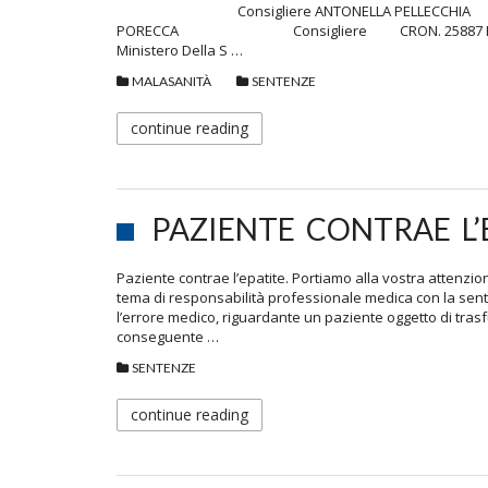
Consigliere ANTONELLA PELLECCHIA Consi
PORECCA Consigliere CRON. 25887 R.G.N. 2932
Ministero Della S …
MALASANITÀ
SENTENZE
continue reading
PAZIENTE CONTRAE L’E
Paziente contrae l’epatite. Portiamo alla vostra attenzi
tema di responsabilità professionale medica con la sent
l’errore medico, riguardante un paziente oggetto di trasf
conseguente …
SENTENZE
continue reading