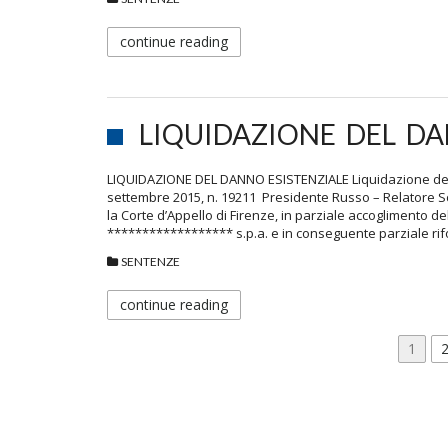
continue reading
LIQUIDAZIONE DEL DA
LIQUIDAZIONE DEL DANNO ESISTENZIALE Liquidazione del d
settembre 2015, n. 19211 Presidente Russo – Relatore
la Corte d’Appello di Firenze, in parziale accoglimento d
****************** s.p.a. e in conseguente parziale ri
SENTENZE
continue reading
PAGINAZIONE
Page
1
DEGLI
ARTICOLI