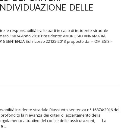
INDIVIDUAZIONE DELLE
ire le responsabilità tra le parti in caso di incidente stradale
 Numero 16874 Anno 2016 Presidente: AMBROSIO ANNAMARIA
16 SENTENZA Sul ricorso 22125-2013 proposto da: – OMISSIS –
onsabilità Incidente stradale Riassunto sentenza n° 16874/2016 del
ofondito la rilevanza dei criteri di accertamento della
l Regolamento attuativo del codice delle assicurazioni, La
ha …