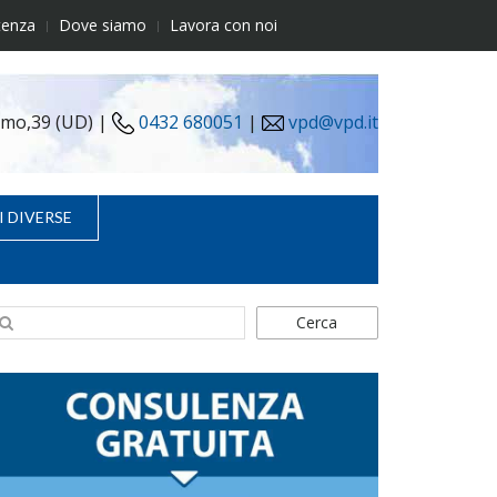
tenza
Dove siamo
Lavora con noi
simo,39 (UD) |
0432 680051
|
vpd@vpd.it
I DIVERSE
Cerca