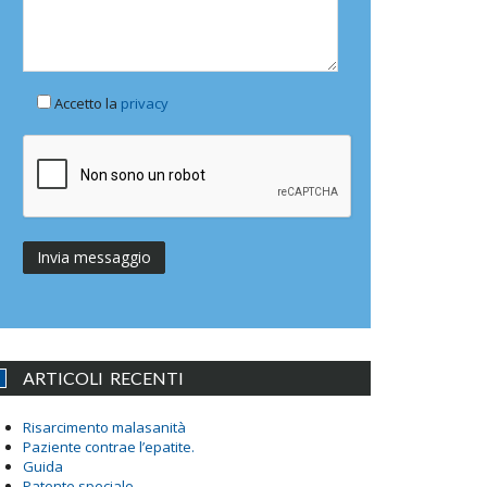
Accetto la
privacy
ARTICOLI RECENTI
Risarcimento malasanità
Paziente contrae l’epatite.
Guida
Patente speciale