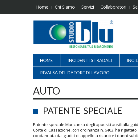
Skip
Home
Chi Siamo
Servizi
Collaboratori
Se
to
content
HOME
INCIDENTI STRADALI
INCI
RIVALSA DEL DATORE DI LAVORO
AUTO
PATENTE SPECIALE
Patente speciale Mancanza degli appositi ausili alla gu
Corte di Cassazione, con ordinanza n. 6403, ha rigettato
condannata dai giudici di appello a risarcire i danni subit