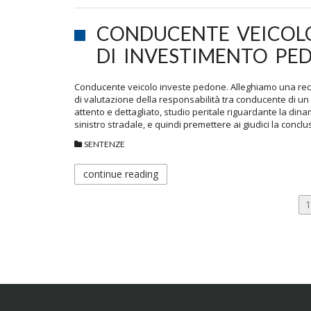
CONDUCENTE VEICOLO
DI INVESTIMENTO PE
Conducente veicolo investe pedone. Alleghiamo una rece
di valutazione della responsabilità tra conducente di un
attento e dettagliato, studio peritale riguardante la dinam
sinistro stradale, e quindi premettere ai giudici la concl
SENTENZE
continue reading
PAGINAZIONE
P
1
DEGLI
ARTICOLI