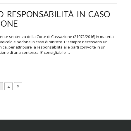
 RESPONSABILITÀ IN CASO
DONE
nte sentenza della Corte di Cassazione (21072/2016) in materia
 veicolo e pedone in caso di sinistro. E’ sempre necessario un
ica, per attribuire la responsabilità alle parti coinvolte in un
usione di una sentenza. E’ consigliabile …
age
Page
2