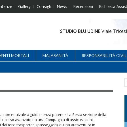
ntenze
Gallery
Consigli
News
Recensioni
Richiesta Assis
STUDIO BLU UDINE
Viale Trice
DENTI MORTALI
MALASANITÀ
RESPONSABILITÀ CIVIL
ida non equivale a guida senza patente. La Sesta sezione della
 il ricorso avanzato da una Compagnia di assicurazioni,
i dai terzi trasportati, (passeggeri), di una autovettura in