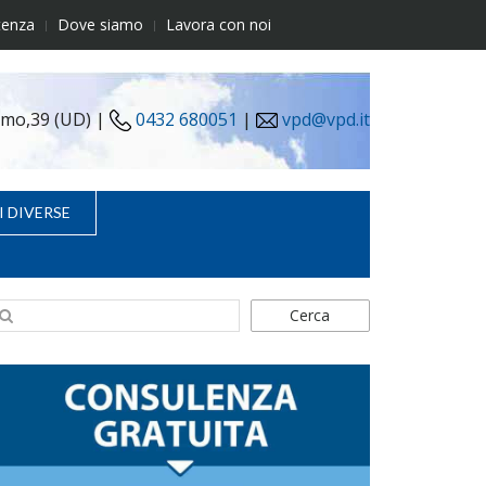
tenza
Dove siamo
Lavora con noi
simo,39 (UD) |
0432 680051
|
vpd@vpd.it
I DIVERSE
Cerca