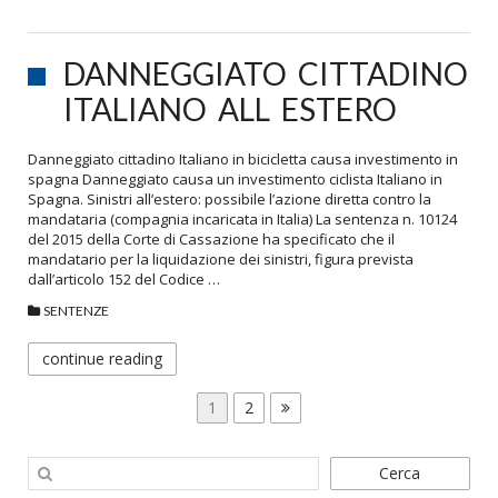
DANNEGGIATO CITTADINO
ITALIANO ALL ESTERO
Danneggiato cittadino Italiano in bicicletta causa investimento in
spagna Danneggiato causa un investimento ciclista Italiano in
Spagna. Sinistri all’estero: possibile l’azione diretta contro la
mandataria (compagnia incaricata in Italia) La sentenza n. 10124
del 2015 della Corte di Cassazione ha specificato che il
mandatario per la liquidazione dei sinistri, figura prevista
dall’articolo 152 del Codice …
SENTENZE
continue reading
PAGINAZIONE
Page
Page
1
2
DEGLI
ARTICOLI
Cerca