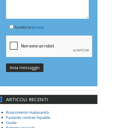
Accetto la
privacy
ARTICOLI RECENTI
Risarcimento malasanità
Paziente contrae l’epatite.
Guida
Patente speciale