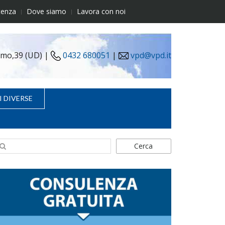
tenza
Dove siamo
Lavora con noi
simo,39 (UD) |
0432 680051
|
vpd@vpd.it
I DIVERSE
Cerca