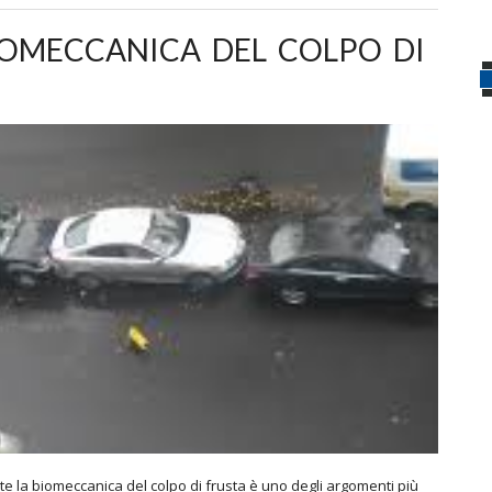
OMECCANICA DEL COLPO DI
la biomeccanica del colpo di frusta è uno degli argomenti più