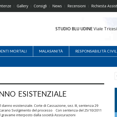
ntenze
Gallery
Consigli
News
Recensioni
Richiesta Assis
STUDIO BLU UDINE
Viale Trice
DENTI MORTALI
MALASANITÀ
RESPONSABILITÀ CIVIL
NNO ESISTENZIALE
anno esistenziale. Corte di Cassazione, sez. III, sentenza 29
 Scarano Svolgimento del processo Con sentenza del 25/10/2011
el gravame interposto dalla società Assicurazioni