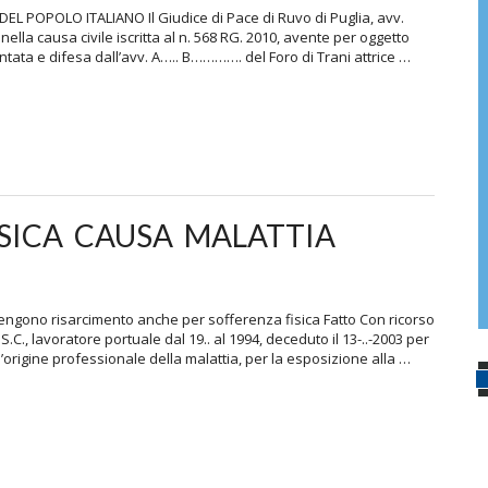
L POPOLO ITALIANO Il Giudice di Pace di Ruvo di Puglia, avv.
la causa civile iscritta al n. 568 RG. 2010, avente per oggetto
a e difesa dall’avv. A….. B…………. del Foro di Trani attrice …
ISICA CAUSA MALATTIA
ttengono risarcimento anche per sofferenza fisica Fatto Con ricorso
S.C., lavoratore portuale dal 19.. al 1994, deceduto il 13-..-2003 per
origine professionale della malattia, per la esposizione alla …