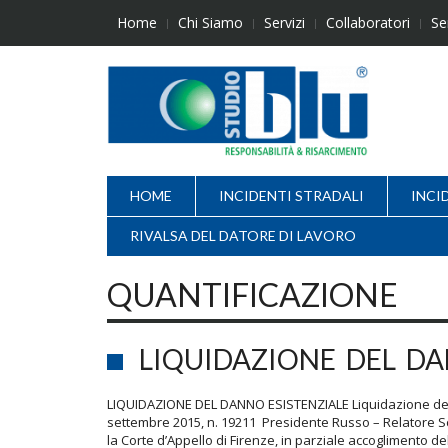
Skip
Home
Chi Siamo
Servizi
Collaboratori
Se
to
content
HOME
INCIDENTI STRADALI
INCI
RIVALSA DEL DATORE DI LAVORO
QUANTIFICAZIONE
LIQUIDAZIONE DEL DA
LIQUIDAZIONE DEL DANNO ESISTENZIALE Liquidazione del d
settembre 2015, n. 19211 Presidente Russo – Relatore
la Corte d’Appello di Firenze, in parziale accoglimento d