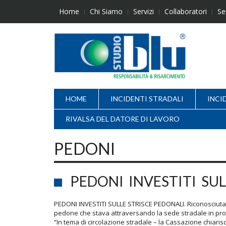
Skip
Home
Chi Siamo
Servizi
Collaboratori
Se
to
content
HOME
INCIDENTI STRADALI
INCI
RIVALSA DEL DATORE DI LAVORO
PEDONI
PEDONI INVESTITI SUL
PEDONI INVESTITI SULLE STRISCE PEDONALI. Riconosciuta l
pedone che stava attraversando la sede stradale in pros
“In tema di circolazione stradale – la Cassazione chiarisc