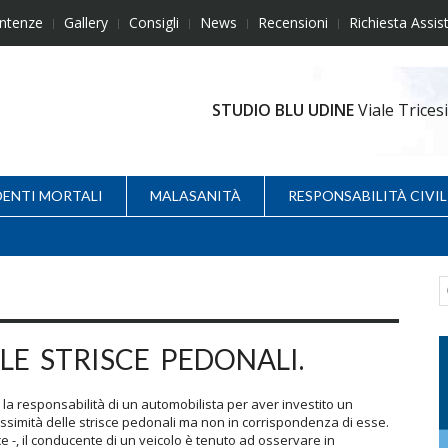
ntenze
Gallery
Consigli
News
Recensioni
Richiesta Assis
STUDIO BLU UDINE
Viale Trice
DENTI MORTALI
MALASANITÀ
RESPONSABILITÀ CIVIL
LE STRISCE PEDONALI.
a responsabilità di un automobilista per aver investito un
simità delle strisce pedonali ma non in corrispondenza di esse.
e -, il conducente di un veicolo è tenuto ad osservare in