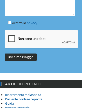
Accetto la
privacy
ARTICOLI RECENTI
Risarcimento malasanità
Paziente contrae l’epatite.
Guida
Patente speciale