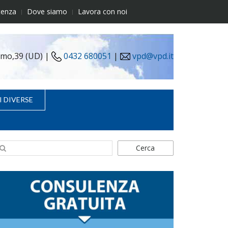
tenza
Dove siamo
Lavora con noi
simo,39 (UD) |
0432 680051
|
vpd@vpd.it
I DIVERSE
Cerca