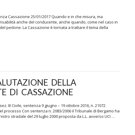
enza Cassazione 25/01/2017 Quando e in che misura, ma
ponsabilità anche del conducente, anche quando, come nel caso in
el pedone. La Cassazione è tornata a trattare il tema della
ALUTAZIONE DELLA
E DI CASSAZIONE
z. III Civile, sentenza 9 giugno – 19 ottobre 2016, n. 21072
l processo Con sentenza n. 2083/2006 il Tribunale di Bergamo ha
nistro stradale del 29 luglio 2000 proposta da L.L. avverso UCI …