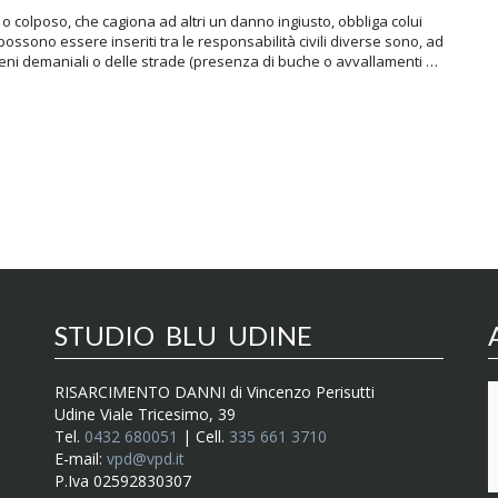
 colposo, che cagiona ad altri un danno ingiusto, obbliga colui
possono essere inseriti tra le responsabilità civili diverse sono, ad
beni demaniali o delle strade (presenza di buche o avvallamenti …
STUDIO BLU UDINE
RISARCIMENTO DANNI di Vincenzo Perisutti
Udine Viale Tricesimo, 39
Tel.
0432 680051
| Cell.
335 661 3710
E-mail:
vpd@vpd.it
P.Iva 02592830307